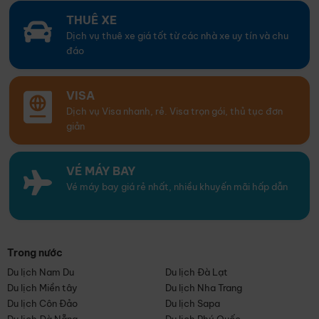
THUÊ XE
Dịch vụ thuê xe giá tốt từ các nhà xe uy tín và chu
đáo
VISA
Dịch vụ Visa nhanh, rẻ. Visa trọn gói, thủ tục đơn
giản
VÉ MÁY BAY
Vé máy bay giá rẻ nhất, nhiều khuyến mãi hấp dẫn
Trong nước
Du lịch Nam Du
Du lịch Đà Lạt
Du lịch Miền tây
Du lịch Nha Trang
Du lịch Côn Đảo
Du lịch Sapa