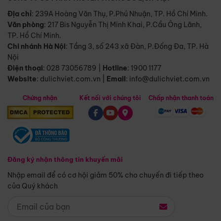
Địa chỉ
: 239A Hoàng Văn Thụ, P.Phú Nhuận, TP. Hồ Chí Minh.
Văn phòng
:
217 Bis Nguyễn Thị Minh Khai, P.Cầu Ông Lãnh,
TP. Hồ Chí Minh.
Chi nhánh Hà Nội
:
Tầng 3, số 243 xã Đàn, P.Đống Đa, TP. Hà
Nội
Điện thoại
:
028 73056789
|
Hotline
:
1900 1177
Website
:
dulichviet.com.vn
|
Email
:
info@dulichviet.com.vn
Chứng nhận
Kết nối với chúng tôi
Chấp nhận thanh toán
Đăng ký nhận thông tin khuyến mãi
Nhập email để có cơ hội giảm 50% cho chuyến đi tiếp theo
của Quý khách