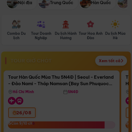
Nội địa
Trung Quốc
Hàn Quốc
N
Combo Du
Tour Doanh
Du lịch Hành
Tour Hoa Anh
Du lịch Mùa
D
lịch
Nghiệp
Hương
Đào
Hè
TOUR GIỜ CHÓT
Xem tất cả
Điểm nổi bật
Còn
16 ngày 09:04:15
Cò
Tour Hàn Quốc Mùa Thu 5N4Đ | Seoul - Everland
To
- Đảo Nami - Tháp Namsan (Bay Sun Phuquoc
Hò
Bay Sun Phuquoc Airways
Tặ
Airways)
Aq
Hồ Chí Minh
5N4Đ
26/08
‹
Còn 9/10 chỗ
Còn 9/10 chỗ
C
C