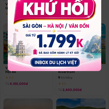
Quoc
Vinpearl Resort & Spa Phu
Phú Quốc
Quoc
★ 5.0
★ 5.0
Vinpearl Resort & Golf Nam
Melia Vinpearl Danang
Hội An
Riverfront
★ 5.0
Đà Nẵng
Từ
4,150,000đ
★ 5.0
Từ
2,400,000đ