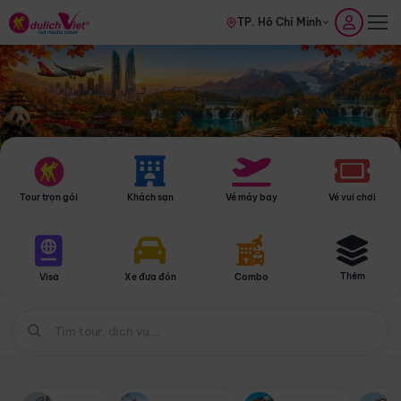
TP. Hồ Chí Minh
Tour trọn gói
Khách sạn
Vé máy bay
Vé vui chơi
Thêm
Visa
Xe đưa đón
Combo