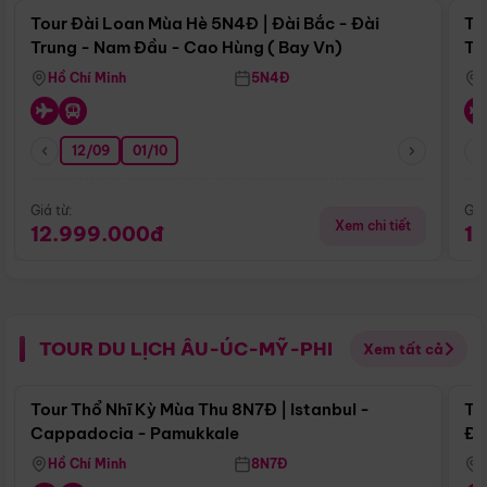
Tour Đài Loan Mùa Hè 5N4Đ | Đài Bắc - Đài
To
Trung - Nam Đầu - Cao Hùng ( Bay Vn)
Tr
Hồ Chí Minh
5N4Đ
12/09
01/10
Giá từ:
Giá
Xem chi tiết
12.999.000đ
1
TOUR DU LỊCH ÂU-ÚC-MỸ-PHI
Xem tất cả
Điểm nổi bật
Tour Thổ Nhĩ Kỳ Mùa Thu 8N7Đ | Istanbul -
To
Cappadocia - Pamukkale
Đế
Hồ Chí Minh
8N7Đ