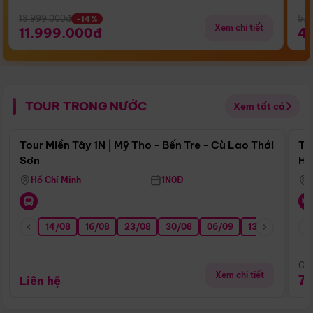
13.999.000đ
5.5
-14%
Xem chi tiết
11.999.000đ
4
TOUR TRONG NƯỚC
Xem tất cả
Điểm nổi bật
Tour Miền Tây 1N | Mỹ Tho - Bến Tre - Cù Lao Thới
To
Sơn
Hu
Hồ Chí Minh
1N0Đ
14/08
16/08
23/08
30/08
06/09
13/09
20/0
Giá
Xem chi tiết
7
Liên hệ