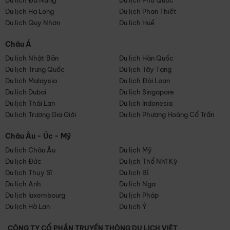
Du lịch Đà Nẵng
Du lịch Phú Quốc
Du lịch Hạ Long
Du lịch Phan Thiết
Du lịch Quy Nhơn
Du lịch Huế
Châu Á
Du lịch Nhật Bản
Du lịch Hàn Quốc
Du lịch Trung Quốc
Du lịch Tây Tạng
Du lịch Malaysia
Du lịch Đài Loan
Du lịch Dubai
Du lịch Singapore
Du lịch Thái Lan
Du lịch Indonesia
Du lịch Trương Gia Giới
Du lịch Phượng Hoàng Cổ Trấn
Châu Âu - Úc - Mỹ
Du lịch Châu Âu
Du lịch Mỹ
Du lịch Đức
Du lịch Thổ Nhĩ Kỳ
Du lịch Thụy Sĩ
Du lịch Bỉ
Du lịch Anh
Du lịch Nga
Du lịch luxembourg
Du lịch Pháp
Du lịch Hà Lan
Du lịch Ý
CÔNG TY CỔ PHẦN TRUYỀN THÔNG DU LỊCH VIỆT