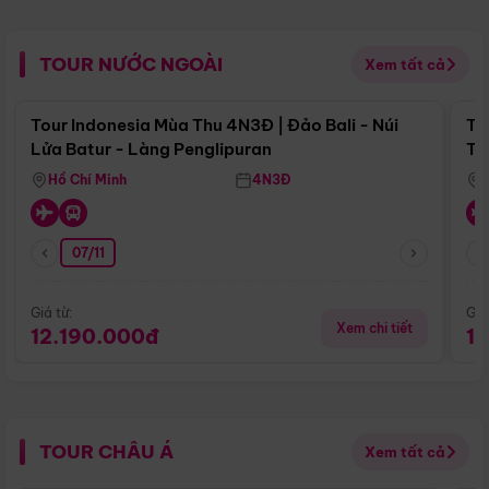
TOUR NƯỚC NGOÀI
Xem tất cả
Điểm nổi bật
Tour Indonesia Mùa Thu 4N3Đ | Đảo Bali - Núi
To
Lửa Batur - Làng Penglipuran
Tr
Hồ Chí Minh
4N3Đ
07/11
Giá từ:
Giá
Xem chi tiết
12.190.000đ
1
TOUR CHÂU Á
Xem tất cả
Điểm nổi bật