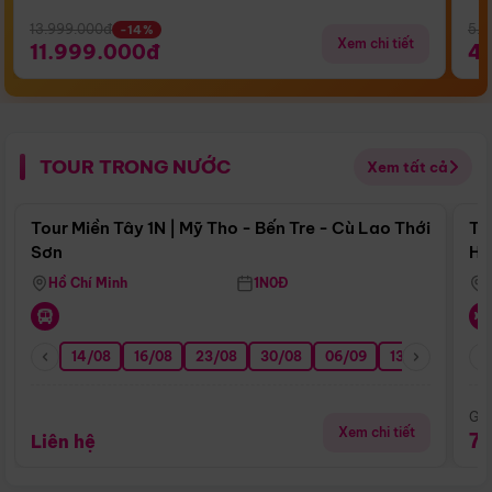
13.999.000đ
5.5
-14%
Xem chi tiết
11.999.000đ
4
TOUR TRONG NƯỚC
Xem tất cả
Điểm nổi bật
Tour Miền Tây 1N | Mỹ Tho - Bến Tre - Cù Lao Thới
To
Sơn
Hu
Hồ Chí Minh
1N0Đ
14/08
16/08
23/08
30/08
06/09
13/09
20/0
Giá
Xem chi tiết
7
Liên hệ