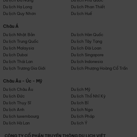
Du lịch Đà Nẵng
Du lịch Phú Quốc
Du lịch Hạ Long
Du lịch Phan Thiết
Du lịch Quy Nhơn
Du lịch Huế
Châu Á
Du lịch Nhật Bản
Du lịch Hàn Quốc
Du lịch Trung Quốc
Du lịch Tây Tạng
Du lịch Malaysia
Du lịch Đài Loan
Du lịch Dubai
Du lịch Singapore
Du lịch Thái Lan
Du lịch Indonesia
Du lịch Trương Gia Giới
Du lịch Phượng Hoàng Cổ Trấn
Châu Âu - Úc - Mỹ
Du lịch Châu Âu
Du lịch Mỹ
Du lịch Đức
Du lịch Thổ Nhĩ Kỳ
Du lịch Thụy Sĩ
Du lịch Bỉ
Du lịch Anh
Du lịch Nga
Du lịch luxembourg
Du lịch Pháp
Du lịch Hà Lan
Du lịch Ý
CÔNG TY CỔ PHẦN TRUYỀN THÔNG DU LỊCH VIỆT