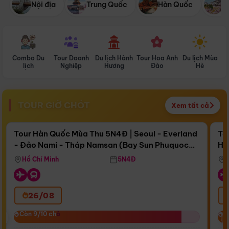
Nội địa
Trung Quốc
Hàn Quốc
N
Combo Du
Tour Doanh
Du lịch Hành
Tour Hoa Anh
Du lịch Mùa
D
lịch
Nghiệp
Hương
Đào
Hè
TOUR GIỜ CHÓT
Xem tất cả
Điểm nổi bật
Còn
16 ngày 16:19:39
Cò
Tour Hàn Quốc Mùa Thu 5N4Đ | Seoul - Everland
To
- Đảo Nami - Tháp Namsan (Bay Sun Phuquoc
Hò
Bay Sun Phuquoc Airways
Tặ
Airways)
Aq
Hồ Chí Minh
5N4Đ
26/08
‹
Còn 9/10 chỗ
Còn 9/10 chỗ
C
C