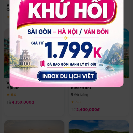
Quoc
Vinpearl Resort & Spa Phu
Phú Quốc
Quoc
★ 5.0
★ 5.0
Vinpearl Resort & Golf Nam
Melia Vinpearl Danang
Hội An
Riverfront
★ 5.0
Đà Nẵng
Từ
4,150,000đ
★ 5.0
Từ
2,400,000đ