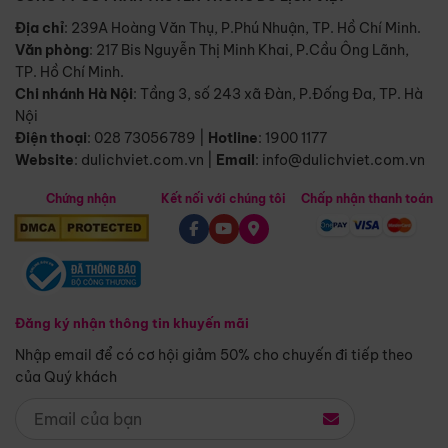
Địa chỉ
: 239A Hoàng Văn Thụ, P.Phú Nhuận, TP. Hồ Chí Minh.
Văn phòng
:
217 Bis Nguyễn Thị Minh Khai, P.Cầu Ông Lãnh,
TP. Hồ Chí Minh.
Chi nhánh Hà Nội
:
Tầng 3, số 243 xã Đàn, P.Đống Đa, TP. Hà
Nội
Điện thoại
:
028 73056789
|
Hotline
:
1900 1177
Website
:
dulichviet.com.vn
|
Email
:
info@dulichviet.com.vn
Chứng nhận
Kết nối với chúng tôi
Chấp nhận thanh toán
Đăng ký nhận thông tin khuyến mãi
Nhập email để có cơ hội giảm 50% cho chuyến đi tiếp theo
của Quý khách