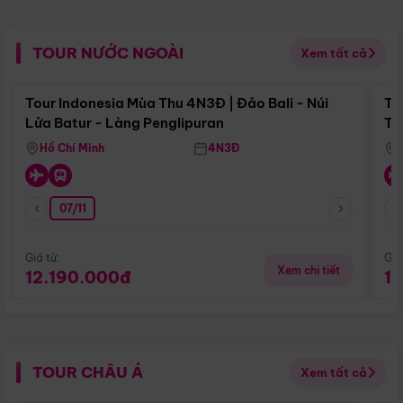
TOUR NƯỚC NGOÀI
Xem tất cả
Điểm nổi bật
Tour Indonesia Mùa Thu 4N3Đ | Đảo Bali - Núi
To
Lửa Batur - Làng Penglipuran
Tr
Hồ Chí Minh
4N3Đ
07/11
Giá từ:
Giá
Xem chi tiết
12.190.000đ
1
TOUR CHÂU Á
Xem tất cả
Điểm nổi bật