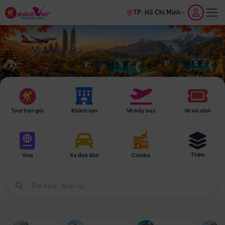
TP. Hồ Chí Minh
Tour trọn gói
Khách sạn
Vé máy bay
Vé vui chơi
Thêm
Visa
Xe đưa đón
Combo