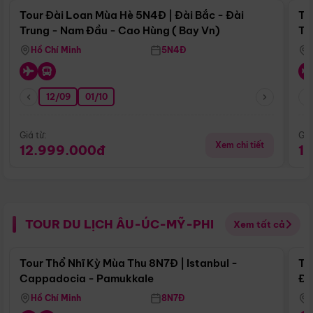
Tour Đài Loan Mùa Hè 5N4Đ | Đài Bắc - Đài
To
Trung - Nam Đầu - Cao Hùng ( Bay Vn)
Tr
Hồ Chí Minh
5N4Đ
12/09
01/10
Giá từ:
Giá
Xem chi tiết
12.999.000đ
1
TOUR DU LỊCH ÂU-ÚC-MỸ-PHI
Xem tất cả
Điểm nổi bật
Tour Thổ Nhĩ Kỳ Mùa Thu 8N7Đ | Istanbul -
To
Cappadocia - Pamukkale
Đế
Hồ Chí Minh
8N7Đ