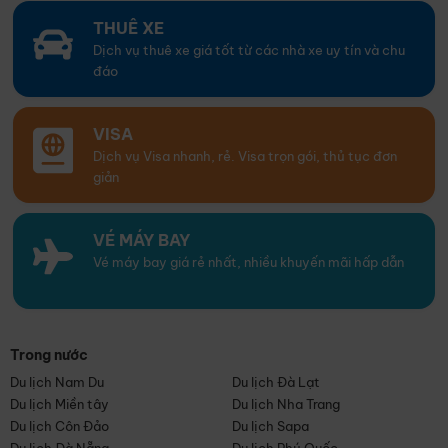
THUÊ XE
Dịch vụ thuê xe giá tốt từ các nhà xe uy tín và chu
đáo
VISA
Dịch vụ Visa nhanh, rẻ. Visa trọn gói, thủ tục đơn
giản
VÉ MÁY BAY
Vé máy bay giá rẻ nhất, nhiều khuyến mãi hấp dẫn
Trong nước
Du lịch Nam Du
Du lịch Đà Lạt
Du lịch Miền tây
Du lịch Nha Trang
Du lịch Côn Đảo
Du lịch Sapa