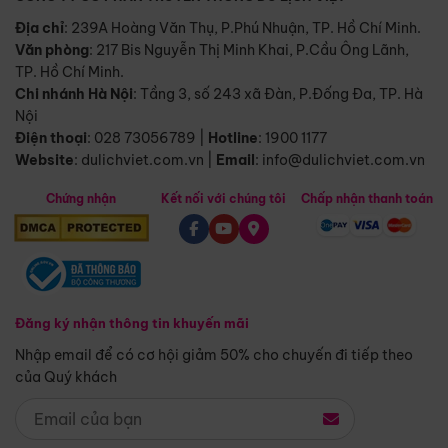
Địa chỉ
: 239A Hoàng Văn Thụ, P.Phú Nhuận, TP. Hồ Chí Minh.
Văn phòng
:
217 Bis Nguyễn Thị Minh Khai, P.Cầu Ông Lãnh,
TP. Hồ Chí Minh.
Chi nhánh Hà Nội
:
Tầng 3, số 243 xã Đàn, P.Đống Đa, TP. Hà
Nội
Điện thoại
:
028 73056789
|
Hotline
:
1900 1177
Website
:
dulichviet.com.vn
|
Email
:
info@dulichviet.com.vn
Chứng nhận
Kết nối với chúng tôi
Chấp nhận thanh toán
Đăng ký nhận thông tin khuyến mãi
Nhập email để có cơ hội giảm 50% cho chuyến đi tiếp theo
của Quý khách