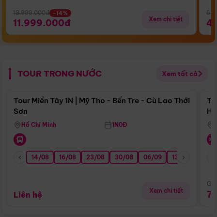
13.999.000đ
5.5
-14%
Xem chi tiết
11.999.000đ
4
TOUR TRONG NƯỚC
Xem tất cả
Điểm nổi bật
Tour Miền Tây 1N | Mỹ Tho - Bến Tre - Cù Lao Thới
To
Sơn
Hu
Hồ Chí Minh
1N0Đ
14/08
16/08
23/08
30/08
06/09
13/09
20/0
Giá
Xem chi tiết
7
Liên hệ