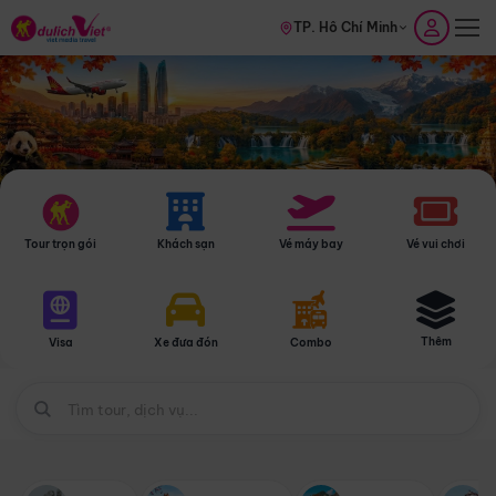
TP. Hồ Chí Minh
Tour trọn gói
Khách sạn
Vé máy bay
Vé vui chơi
Thêm
Visa
Xe đưa đón
Combo