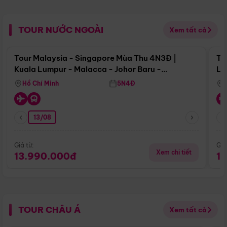
TOUR NƯỚC NGOÀI
Xem tất cả
Điểm nổi bật
Tour Malaysia - Singapore Mùa Thu 4N3Đ |
To
Kuala Lumpur - Malacca - Johor Baru -
Lử
Singapore
Hồ Chí Minh
5N4Đ
13/08
Giá từ:
Giá
Xem chi tiết
13.990.000đ
1
TOUR CHÂU Á
Xem tất cả
Điểm nổi bật