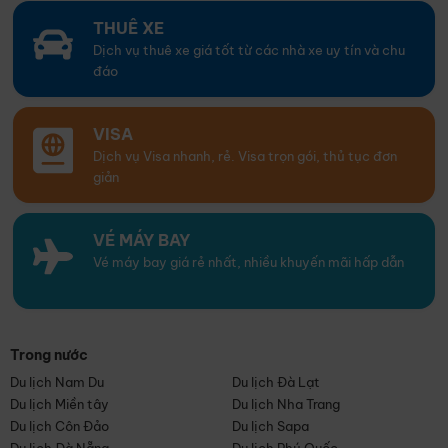
THUÊ XE
Dịch vụ thuê xe giá tốt từ các nhà xe uy tín và chu
đáo
VISA
Dịch vụ Visa nhanh, rẻ. Visa trọn gói, thủ tục đơn
giản
VÉ MÁY BAY
Vé máy bay giá rẻ nhất, nhiều khuyến mãi hấp dẫn
Trong nước
Du lịch Nam Du
Du lịch Đà Lạt
Du lịch Miền tây
Du lịch Nha Trang
Du lịch Côn Đảo
Du lịch Sapa