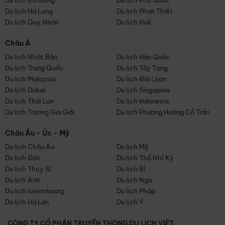
Du lịch Đà Nẵng
Du lịch Phú Quốc
Du lịch Hạ Long
Du lịch Phan Thiết
Du lịch Quy Nhơn
Du lịch Huế
Châu Á
Du lịch Nhật Bản
Du lịch Hàn Quốc
Du lịch Trung Quốc
Du lịch Tây Tạng
Du lịch Malaysia
Du lịch Đài Loan
Du lịch Dubai
Du lịch Singapore
Du lịch Thái Lan
Du lịch Indonesia
Du lịch Trương Gia Giới
Du lịch Phượng Hoàng Cổ Trấn
Châu Âu - Úc - Mỹ
Du lịch Châu Âu
Du lịch Mỹ
Du lịch Đức
Du lịch Thổ Nhĩ Kỳ
Du lịch Thụy Sĩ
Du lịch Bỉ
Du lịch Anh
Du lịch Nga
Du lịch luxembourg
Du lịch Pháp
Du lịch Hà Lan
Du lịch Ý
CÔNG TY CỔ PHẦN TRUYỀN THÔNG DU LỊCH VIỆT