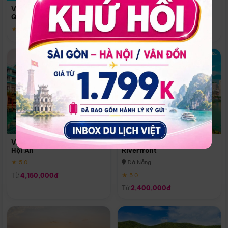
Quoc
Vinpearl Resort & Spa Phu
Phú Quốc
Quoc
★ 5.0
★ 5.0
Vinpearl Resort & Golf Nam
Melia Vinpearl Danang
Hội An
Riverfront
★ 5.0
Đà Nẵng
Từ
4,150,000đ
★ 5.0
Từ
2,400,000đ