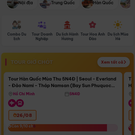
Nội địa
Trung Quốc
Hàn Quốc
N
Combo Du
Tour Doanh
Du lịch Hành
Tour Hoa Anh
Du lịch Mùa
D
lịch
Nghiệp
Hương
Đào
Hè
TOUR GIỜ CHÓT
Xem tất cả
Điểm nổi bật
Còn
17 ngày 09:52:48
Cò
Tour Hàn Quốc Mùa Thu 5N4Đ | Seoul - Everland
To
- Đảo Nami - Tháp Namsan (Bay Sun Phuquoc
Hò
Bay Sun Phuquoc Airways
Tặ
Airways)
Aq
Hồ Chí Minh
5N4Đ
26/08
‹
Còn 9/10 chỗ
Còn 9/10 chỗ
C
C