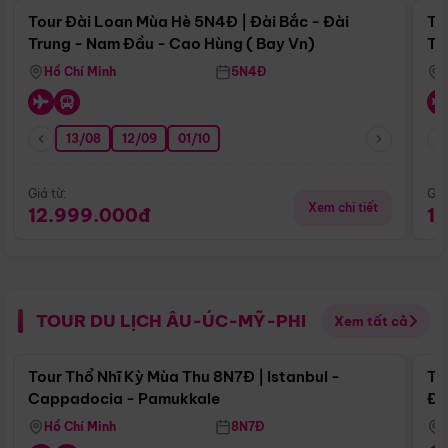
Tour Đài Loan Mùa Hè 5N4Đ | Đài Bắc - Đài
To
Trung - Nam Đầu - Cao Hùng ( Bay Vn)
Tr
Hồ Chí Minh
5N4Đ
13/08
12/09
01/10
Giá từ:
Giá
Xem chi tiết
12.999.000đ
1
TOUR DU LỊCH ÂU-ÚC-MỸ-PHI
Xem tất cả
Điểm nổi bật
Tour Thổ Nhĩ Kỳ Mùa Thu 8N7Đ | Istanbul -
To
Cappadocia - Pamukkale
Đế
Hồ Chí Minh
8N7Đ