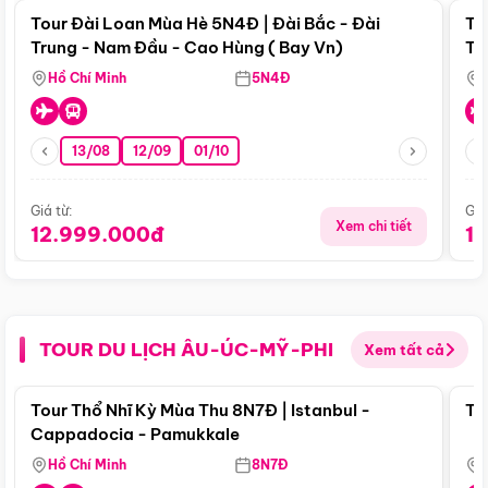
Tour Đài Loan Mùa Hè 5N4Đ | Đài Bắc - Đài
To
Trung - Nam Đầu - Cao Hùng ( Bay Vn)
Tr
Hồ Chí Minh
5N4Đ
13/08
12/09
01/10
Giá từ:
Giá
Xem chi tiết
12.999.000đ
1
TOUR DU LỊCH ÂU-ÚC-MỸ-PHI
Xem tất cả
Điểm nổi bật
Tour Thổ Nhĩ Kỳ Mùa Thu 8N7Đ | Istanbul -
To
Cappadocia - Pamukkale
Hồ Chí Minh
8N7Đ