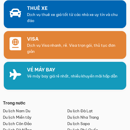
THUÊ XE
Dịch vụ thuê xe giá tốt từ các nhà xe uy tín và chu
đáo
VISA
Dịch vụ Visa nhanh, rẻ. Visa trọn gói, thủ tục đơn
giản
VÉ MÁY BAY
Vé máy bay giá rẻ nhất, nhiều khuyến mãi hấp dẫn
Trong nước
Du lịch Nam Du
Du lịch Đà Lạt
Du lịch Miền tây
Du lịch Nha Trang
Du lịch Côn Đảo
Du lịch Sapa