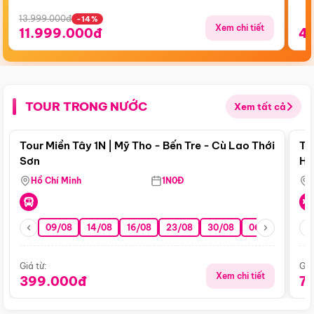
13.999.000đ
-14%
Xem chi tiết
11.999.000đ
4
TOUR TRONG NƯỚC
Xem tất cả
Điểm nổi bật
Tour Miền Tây 1N | Mỹ Tho - Bến Tre - Cù Lao Thới
To
Sơn
Hu
Hồ Chí Minh
1N0Đ
09/08
14/08
16/08
23/08
30/08
06/09
13/0
Giá từ:
Giá
Xem chi tiết
399.000đ
7