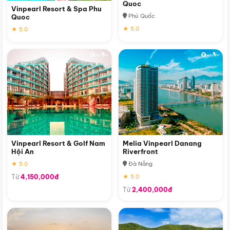
Quoc
Vinpearl Resort & Spa Phu
Phú Quốc
Quoc
★ 5.0
★ 5.0
Vinpearl Resort & Golf Nam
Melia Vinpearl Danang
Hội An
Riverfront
★ 5.0
Đà Nẵng
Từ
4,150,000đ
★ 5.0
Từ
2,400,000đ