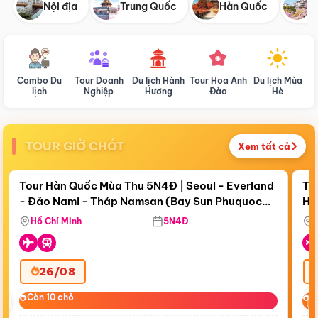
Nội địa
Trung Quốc
Hàn Quốc
N
Combo Du
Tour Doanh
Du lịch Hành
Tour Hoa Anh
Du lịch Mùa
D
lịch
Nghiệp
Hương
Đào
Hè
TOUR GIỜ CHÓT
Xem tất cả
Điểm nổi bật
Còn
19 ngày 08:12:01
Cò
Tour Hàn Quốc Mùa Thu 5N4Đ | Seoul - Everland
To
- Đảo Nami - Tháp Namsan (Bay Sun Phuquoc
Hò
Tặ
Airways)
Aq
Hồ Chí Minh
5N4Đ
26/08
‹
Còn 10 chỗ
Còn 10 chỗ
C
C