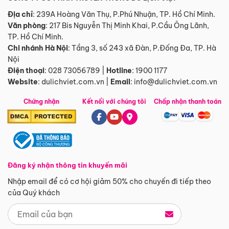
Địa chỉ
: 239A Hoàng Văn Thụ, P.Phú Nhuận, TP. Hồ Chí Minh.
Văn phòng
:
217 Bis Nguyễn Thị Minh Khai, P.Cầu Ông Lãnh,
TP. Hồ Chí Minh.
Chi nhánh Hà Nội
:
Tầng 3, số 243 xã Đàn, P.Đống Đa, TP. Hà
Nội
Điện thoại
:
028 73056789
|
Hotline
:
1900 1177
Website
:
dulichviet.com.vn
|
Email
:
info@dulichviet.com.vn
Chứng nhận
Kết nối với chúng tôi
Chấp nhận thanh toán
Đăng ký nhận thông tin khuyến mãi
Nhập email để có cơ hội giảm 50% cho chuyến đi tiếp theo
của Quý khách