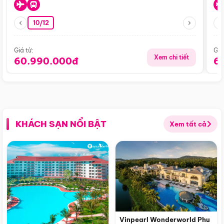
10/12
Giá từ:
Giá
Xem chi tiết
60.990.000đ
6
KHÁCH SẠN NỔI BẬT
Xem tất cả
Vinpearl Wonderworld Phu