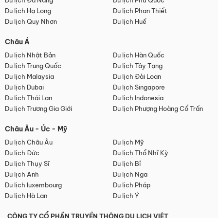
Du lịch Đà Nẵng
Du lịch Phú Quốc
Du lịch Hạ Long
Du lịch Phan Thiết
Du lịch Quy Nhơn
Du lịch Huế
Châu Á
Du lịch Nhật Bản
Du lịch Hàn Quốc
Du lịch Trung Quốc
Du lịch Tây Tạng
Du lịch Malaysia
Du lịch Đài Loan
Du lịch Dubai
Du lịch Singapore
Du lịch Thái Lan
Du lịch Indonesia
Du lịch Trương Gia Giới
Du lịch Phượng Hoàng Cổ Trấn
Châu Âu - Úc - Mỹ
Du lịch Châu Âu
Du lịch Mỹ
Du lịch Đức
Du lịch Thổ Nhĩ Kỳ
Du lịch Thụy Sĩ
Du lịch Bỉ
Du lịch Anh
Du lịch Nga
Du lịch luxembourg
Du lịch Pháp
Du lịch Hà Lan
Du lịch Ý
CÔNG TY CỔ PHẦN TRUYỀN THÔNG DU LỊCH VIỆT