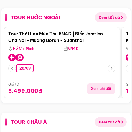
TOUR NƯỚC NGOÀI
Xem tất cả
Điểm nổi bật
Tour Thái Lan Mùa Thu 5N4Đ | Biển Jomtien -
To
Chợ Nổi - Muang Boran - Suanthai
Ku
Si
Hồ Chí Minh
5N4Đ
26/09
Giá từ:
Giá
Xem chi tiết
8.499.000đ
1
TOUR CHÂU Á
Xem tất cả
Điểm nổi bật