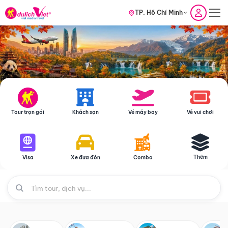
TP. Hồ Chí Minh
Tour trọn gói
Khách sạn
Vé máy bay
Vé vui chơi
Thêm
Visa
Xe đưa đón
Combo