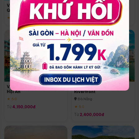
Quoc
Vinpearl Resort & Spa Phu
Phú Quốc
Quoc
★ 5.0
★ 5.0
Vinpearl Resort & Golf Nam
Melia Vinpearl Danang
Hội An
Riverfront
★ 5.0
Đà Nẵng
Từ
4,150,000đ
★ 5.0
Từ
2,400,000đ