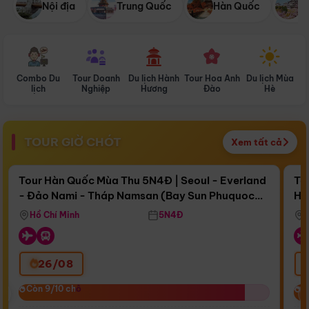
Nội địa
Trung Quốc
Hàn Quốc
N
Combo Du
Tour Doanh
Du lịch Hành
Tour Hoa Anh
Du lịch Mùa
D
lịch
Nghiệp
Hương
Đào
Hè
TOUR GIỜ CHÓT
Xem tất cả
Điểm nổi bật
Còn
15 ngày 16:04:48
Cò
Tour Hàn Quốc Mùa Thu 5N4Đ | Seoul - Everland
To
- Đảo Nami - Tháp Namsan (Bay Sun Phuquoc
Hò
Bay Sun Phuquoc Airways
Tặ
Airways)
Aq
Hồ Chí Minh
5N4Đ
26/08
‹
Còn 9/10 chỗ
Còn 9/10 chỗ
C
C