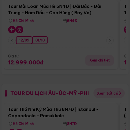
Tour Đài Loan Mùa Hè 5N4Đ | Đài Bắc - Đài
To
Trung - Nam Đầu - Cao Hùng ( Bay Vn)
Tr
Hồ Chí Minh
5N4Đ
12/09
01/10
Giá từ:
Giá
Xem chi tiết
12.999.000đ
1
TOUR DU LỊCH ÂU-ÚC-MỸ-PHI
Xem tất cả
Điểm nổi bật
Tour Thổ Nhĩ Kỳ Mùa Thu 8N7Đ | Istanbul -
To
Cappadocia - Pamukkale
(B
Hồ Chí Minh
8N7Đ