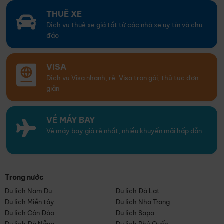
THUÊ XE
Dịch vụ thuê xe giá tốt từ các nhà xe uy tín và chu
đáo
VISA
Dịch vụ Visa nhanh, rẻ. Visa trọn gói, thủ tục đơn
giản
VÉ MÁY BAY
Vé máy bay giá rẻ nhất, nhiều khuyến mãi hấp dẫn
Trong nước
Du lịch Nam Du
Du lịch Đà Lạt
Du lịch Miền tây
Du lịch Nha Trang
Du lịch Côn Đảo
Du lịch Sapa