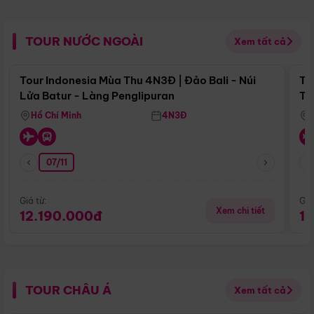
TOUR NƯỚC NGOÀI
Xem tất cả
Điểm nổi bật
Tour Indonesia Mùa Thu 4N3Đ | Đảo Bali - Núi
To
Lửa Batur - Làng Penglipuran
Tr
Hồ Chí Minh
4N3Đ
07/11
Giá từ:
Giá
Xem chi tiết
12.190.000đ
1
TOUR CHÂU Á
Xem tất cả
Điểm nổi bật