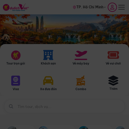
TP. Hồ Chí Minh
Tour trọn gói
Khách sạn
Vé máy bay
Vé vui chơi
Thêm
Visa
Xe đưa đón
Combo