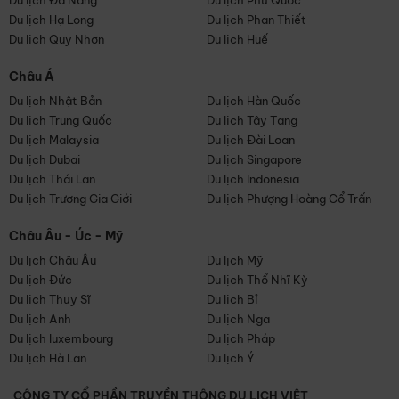
Du lịch Đà Nẵng
Du lịch Phú Quốc
Du lịch Hạ Long
Du lịch Phan Thiết
Du lịch Quy Nhơn
Du lịch Huế
Châu Á
Du lịch Nhật Bản
Du lịch Hàn Quốc
Du lịch Trung Quốc
Du lịch Tây Tạng
Du lịch Malaysia
Du lịch Đài Loan
Du lịch Dubai
Du lịch Singapore
Du lịch Thái Lan
Du lịch Indonesia
Du lịch Trương Gia Giới
Du lịch Phượng Hoàng Cổ Trấn
Châu Âu - Úc - Mỹ
Du lịch Châu Âu
Du lịch Mỹ
Du lịch Đức
Du lịch Thổ Nhĩ Kỳ
Du lịch Thụy Sĩ
Du lịch Bỉ
Du lịch Anh
Du lịch Nga
Du lịch luxembourg
Du lịch Pháp
Du lịch Hà Lan
Du lịch Ý
CÔNG TY CỔ PHẦN TRUYỀN THÔNG DU LỊCH VIỆT