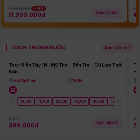
13.999.000đ
5.5
-14%
Xem chi tiết
11.999.000đ
4
TOUR TRONG NƯỚC
Xem tất cả
Điểm nổi bật
Tour Miền Tây 1N | Mỹ Tho - Bến Tre - Cù Lao Thới
To
Sơn
Hu
Hồ Chí Minh
1N0Đ
14/08
16/08
23/08
30/08
06/09
13/09
20/0
Giá từ:
Giá
Xem chi tiết
399.000đ
7