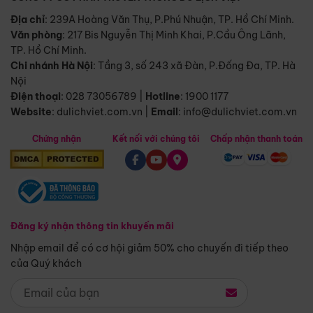
Địa chỉ
: 239A Hoàng Văn Thụ, P.Phú Nhuận, TP. Hồ Chí Minh.
Văn phòng
:
217 Bis Nguyễn Thị Minh Khai, P.Cầu Ông Lãnh,
TP. Hồ Chí Minh.
Chi nhánh Hà Nội
:
Tầng 3, số 243 xã Đàn, P.Đống Đa, TP. Hà
Nội
Điện thoại
:
028 73056789
|
Hotline
:
1900 1177
Website
:
dulichviet.com.vn
|
Email
:
info@dulichviet.com.vn
Chứng nhận
Kết nối với chúng tôi
Chấp nhận thanh toán
Đăng ký nhận thông tin khuyến mãi
Nhập email để có cơ hội giảm 50% cho chuyến đi tiếp theo
của Quý khách