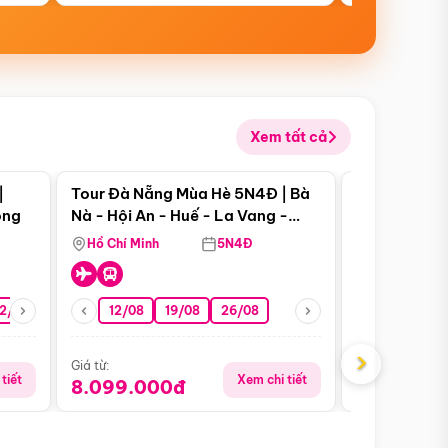
Xem tất cả
 bật
Điểm nổi bật
|
Tour Đà Nẵng Mùa Hè 5N4Đ | Bà
Tour Đà Nẵn
ong
Nà - Hội An - Huế - La Vang -
Nà - Hội An
Động Thiên Đường
Nha
Hồ Chí Minh
5N4Đ
Hồ Chí Minh
2/08
26/08
05/09
12/08
19/08
09/09
26/08
12/09
13/08
›
Giá từ:
Giá từ:
tiết
Xem chi tiết
8.099.000đ
6.899.00