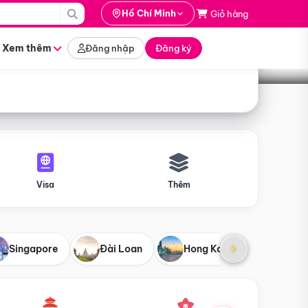
i hành
Hồ Chí Minh
Giỏ hàng
Tìm tour
tháng nào
Xem thêm
Đăng nhập
Đăng ký
Visa
Thêm
Singapore
Đài Loan
Hong Kong
Mỹ