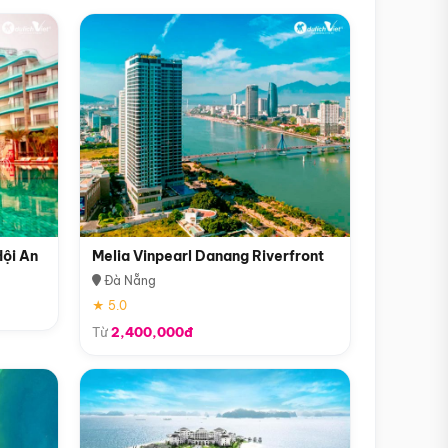
Hội An
Melia Vinpearl Danang Riverfront
Đà Nẵng
★ 5.0
Từ
2,400,000đ