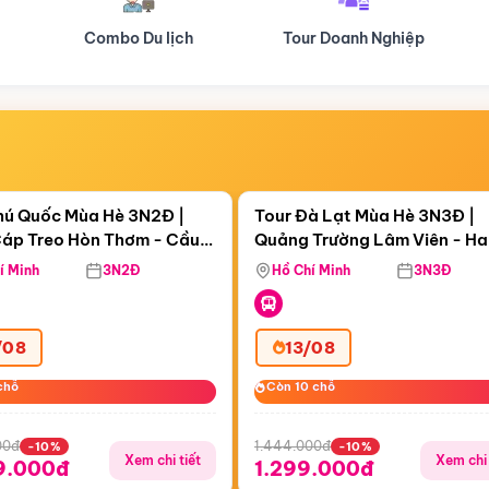
Tour Doanh Nghiệp
Du lịch Hành Hương
Điểm nổi bật
Điểm nổi
ngày 12:48:23
Còn
05 ngày 12:48:23
hú Quốc Mùa Hè 3N2Đ |
Tour Đà Lạt Mùa Hè 3N3Đ |
áp Treo Hòn Thơm - Cầu
Quảng Trường Lâm Viên - H
áp Treo Hòn Thơm
Công Viên Nước Aquatopia
Hill - Puppy Farm
í Minh
3N2Đ
Hồ Chí Minh
3N3Đ
/08
13/08
chỗ
chỗ
Còn 10 chỗ
Còn 10 chỗ
00đ
1.444.000đ
-10%
-10%
Xem chi tiết
Xem chi 
9.000đ
1.299.000đ