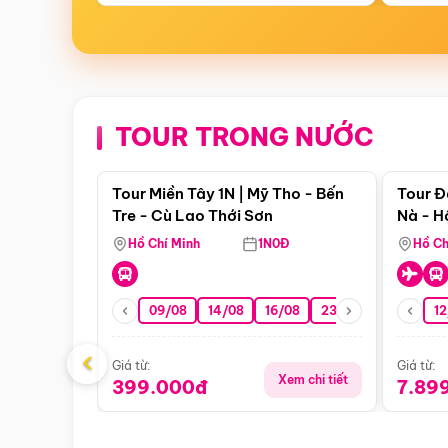
TOUR TRONG NƯỚC
Điểm nổi bật
Tour Miền Tây 1N | Mỹ Tho - Bến
Tour Đ
Tre - Cù Lao Thới Sơn
Nà - H
Nha
Hồ Chí Minh
1N0Đ
Hồ Ch
09/08
14/08
16/08
23/08
30/08
12
0
‹
Giá từ:
Giá từ:
Xem chi tiết
399.000đ
7.89