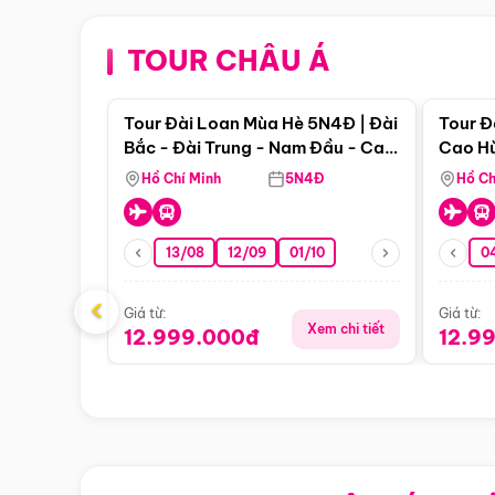
TOUR CHÂU Á
Điểm nổi bật
Tour Đài Loan Mùa Hè 5N4Đ | Đài
Tour Đ
Bắc - Đài Trung - Nam Đầu - Cao
Cao Hù
Hùng ( Bay Vn)
(Bay V
Hồ Chí Minh
5N4Đ
Hồ Ch
13/08
12/09
01/10
0
‹
Giá từ:
Giá từ:
Xem chi tiết
12.999.000đ
12.9