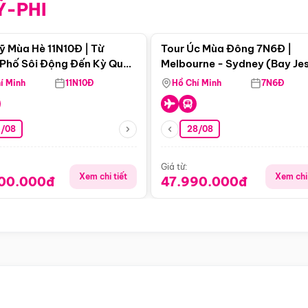
Ỹ-PHI
Điểm nổi bật
Điểm nổi
ỹ Mùa Hè 11N10Đ | Từ
Tour Úc Mùa Đông 7N6Đ |
Phố Sôi Động Đến Kỳ Quan
Melbourne - Sydney (Bay Je
Nhiên Mỹ
Airways)
í Minh
11N10Đ
Hồ Chí Minh
7N6Đ
4/08
28/08
Giá từ:
Xem chi tiết
Xem chi 
900.000đ
47.990.000đ