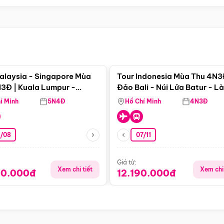
Điểm nổi bật
Điểm nổi
alaysia - Singapore Mùa
Tour Indonesia Mùa Thu 4N3
3Đ | Kuala Lumpur -
Đảo Bali - Núi Lửa Batur - L
a - Johor Baru -
Penglipuran
í Minh
5N4Đ
Hồ Chí Minh
4N3Đ
pore
3/08
07/11
Giá từ:
Xem chi tiết
Xem chi 
90.000đ
12.190.000đ