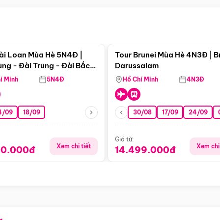
Điểm nổi bật
Điểm nổi
ài Loan Mùa Hè 5N4Đ |
Tour Brunei Mùa Hè 4N3Đ | B
ng - Đài Trung - Đài Bắc
Darussalam
j)
í Minh
5N4Đ
Hồ Chí Minh
4N3Đ
4/09
18/09
30/08
17/09
24/09
Giá từ:
Xem chi tiết
Xem chi 
90.000đ
14.499.000đ