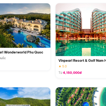
arl Wonderworld Phu Quoc
Quốc
Vinpearl Resort & Golf Nam 
★ 5.0
Từ
4,150,000đ