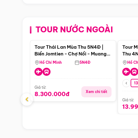
TOUR NƯỚC NGOÀI
Điểm nổi bật
Tour Thái Lan Mùa Thu 5N4Đ |
Tour M
Biển Jomtien - Chợ Nổi - Muang
Thu 4N
Boran - Suanthai (Bay Vietnam
Malacc
Hồ Chí Minh
5N4Đ
Hồ Ch
Airlines)
Singa
1
Giá từ:
Xem chi tiết
8.300.000đ
‹
Giá từ:
13.9