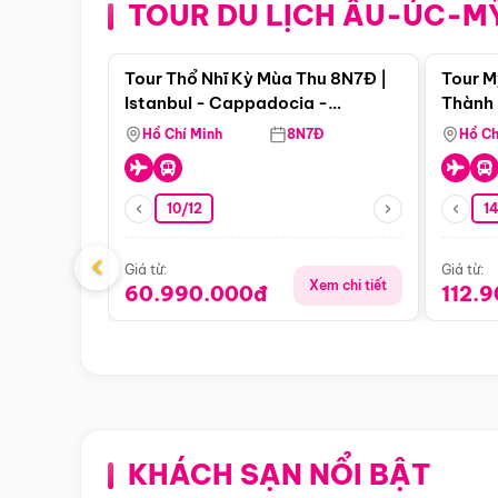
TOUR DU LỊCH ÂU-ÚC-M
Điểm nổi bật
Tour Thổ Nhĩ Kỳ Mùa Thu 8N7Đ |
Tour M
Istanbul - Cappadocia -
Thành 
Pamukkale
Thiên 
Hồ Chí Minh
8N7Đ
Hồ Ch
10/12
1
‹
Giá từ:
Giá từ:
Xem chi tiết
60.990.000đ
112.
KHÁCH SẠN NỔI BẬT