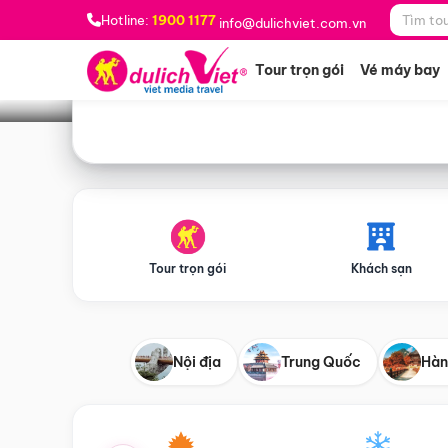
Bạn muốn đi đâu?
*
Hotline:
1900 1177
info@dulichviet.com.vn
Tour trọn gói
Vé máy bay
Tour trọn gói
Khách sạn
Nội địa
Trung Quốc
Hàn