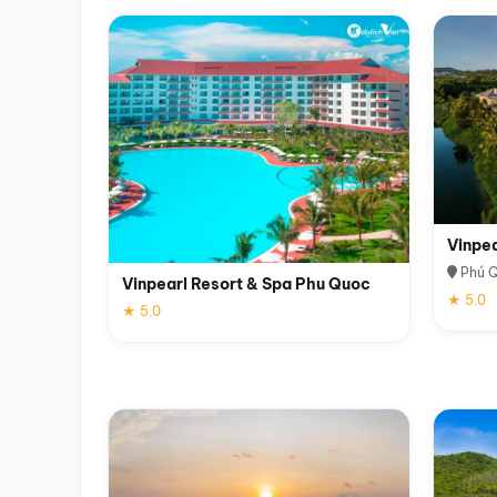
Vinpe
Phú 
Vinpearl Resort & Spa Phu Quoc
★ 5.0
★ 5.0