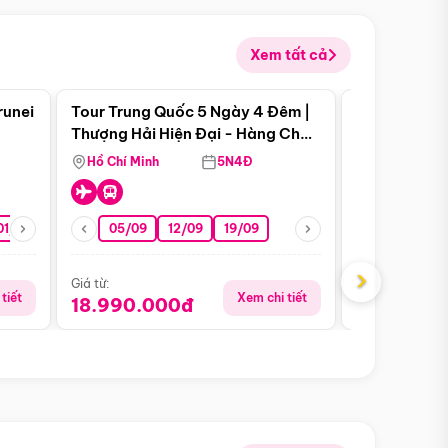
Xem tất cả
 bật
Điểm nổi bật
runei
Tour Trung Quốc 5 Ngày 4 Đêm |
Tour Trung 
Tour Hè
Thượng Hải Hiện Đại - Hàng Châu
Ân Thi - Trư
Nên Thơ - Ô Trấn Cổ Kính
Hồ Chí Minh
5N4Đ
Hồ Chí Minh
01/10
15/10
29/10
05/09
12/09
19/09
16/08
›
Giá từ:
Giá từ:
tiết
Xem chi tiết
18.990.000đ
16.990.0