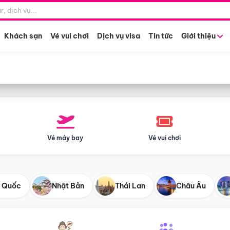
Điểm khởi hành
Tháng khở
Hồ Chí Minh
Bất kỳ 
Khách sạn
Vé vui chơi
Dịch vụ visa
Tin tức
Giới thiệu
Vé máy bay
Vé vui chơi
 Quốc
Nhật Bản
Thái Lan
Châu Âu