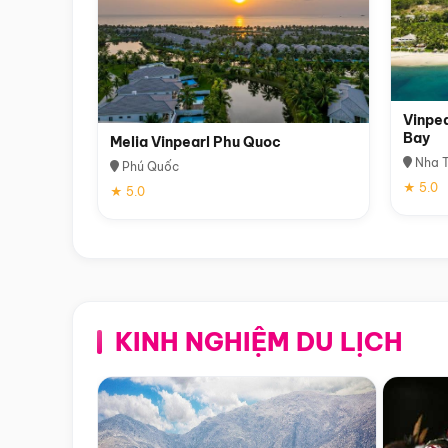
Vinpea
Bay
Melia Vinpearl Phu Quoc
Nha T
Phú Quốc
★ 5.0
★ 5.0
KINH NGHIỆM DU LỊCH