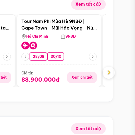
Xem tất cả
 bật
Điểm nổi bật
Tour Nam Phi Mùa Hè 9N8Đ |
Tour Mỹ Mùa
star
Cape Town - Mũi Hảo Vọng - Núi
Hoa Kỳ - Me
Bàn - Johannesburg - Pretoria -
Hồ Chí Minh
9N8Đ
Hồ Chí Minh
Safari - Lodge
28/08
30/10
29/08
›
Giá từ:
Giá từ:
tiết
Xem chi tiết
88.900.000đ
59.900.
Xem tất cả