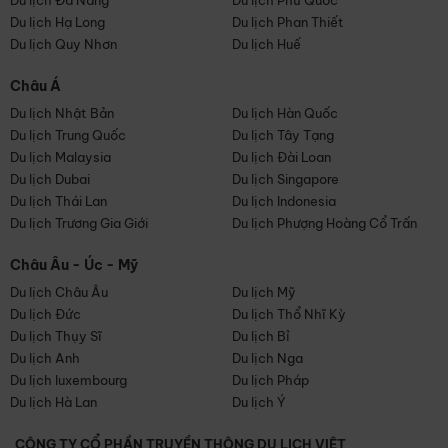
Du lịch Đà Nẵng
Du lịch Phú Quốc
Du lịch Hạ Long
Du lịch Phan Thiết
Du lịch Quy Nhơn
Du lịch Huế
Châu Á
Du lịch Nhật Bản
Du lịch Hàn Quốc
Du lịch Trung Quốc
Du lịch Tây Tạng
Du lịch Malaysia
Du lịch Đài Loan
Du lịch Dubai
Du lịch Singapore
Du lịch Thái Lan
Du lịch Indonesia
Du lịch Trương Gia Giới
Du lịch Phượng Hoàng Cổ Trấn
Châu Âu - Úc - Mỹ
Du lịch Châu Âu
Du lịch Mỹ
Du lịch Đức
Du lịch Thổ Nhĩ Kỳ
Du lịch Thụy Sĩ
Du lịch Bỉ
Du lịch Anh
Du lịch Nga
Du lịch luxembourg
Du lịch Pháp
Du lịch Hà Lan
Du lịch Ý
CÔNG TY CỔ PHẦN TRUYỀN THÔNG DU LỊCH VIỆT