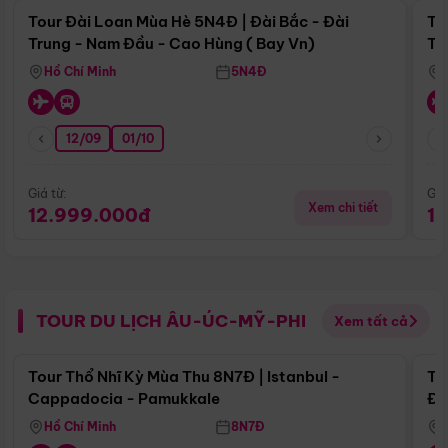
Tour Đài Loan Mùa Hè 5N4Đ | Đài Bắc - Đài
To
Trung - Nam Đầu - Cao Hùng ( Bay Vn)
Tr
Hồ Chí Minh
5N4Đ
12/09
01/10
Giá từ:
Giá
Xem chi tiết
12.999.000đ
1
TOUR DU LỊCH ÂU-ÚC-MỸ-PHI
Xem tất cả
Điểm nổi bật
Tour Thổ Nhĩ Kỳ Mùa Thu 8N7Đ | Istanbul -
To
Cappadocia - Pamukkale
Đế
Hồ Chí Minh
8N7Đ