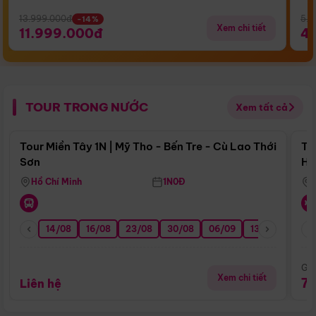
13.999.000đ
5.5
-14%
Xem chi tiết
11.999.000đ
4
TOUR TRONG NƯỚC
Xem tất cả
Điểm nổi bật
Tour Miền Tây 1N | Mỹ Tho - Bến Tre - Cù Lao Thới
To
Sơn
Hu
Hồ Chí Minh
1N0Đ
14/08
16/08
23/08
30/08
06/09
13/09
20/0
Giá
Xem chi tiết
7
Liên hệ