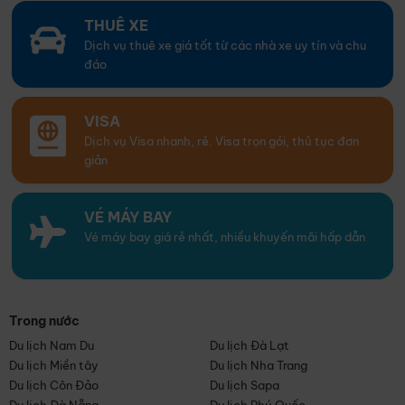
THUÊ XE
Dịch vụ thuê xe giá tốt từ các nhà xe uy tín và chu
đáo
VISA
Dịch vụ Visa nhanh, rẻ. Visa trọn gói, thủ tục đơn
giản
VÉ MÁY BAY
Vé máy bay giá rẻ nhất, nhiều khuyến mãi hấp dẫn
Trong nước
Du lịch Nam Du
Du lịch Đà Lạt
Du lịch Miền tây
Du lịch Nha Trang
Du lịch Côn Đảo
Du lịch Sapa