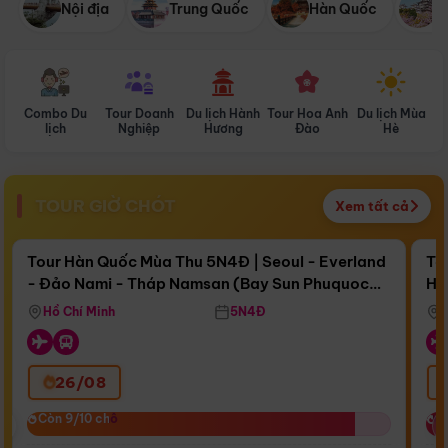
Nội địa
Trung Quốc
Hàn Quốc
N
Combo Du
Tour Doanh
Du lịch Hành
Tour Hoa Anh
Du lịch Mùa
D
lịch
Nghiệp
Hương
Đào
Hè
TOUR GIỜ CHÓT
Xem tất cả
Điểm nổi bật
Còn
17 ngày 06:31:33
Cò
Tour Hàn Quốc Mùa Thu 5N4Đ | Seoul - Everland
To
- Đảo Nami - Tháp Namsan (Bay Sun Phuquoc
Hò
Bay Sun Phuquoc Airways
Tặ
Airways)
Aq
Hồ Chí Minh
5N4Đ
26/08
‹
Còn 9/10 chỗ
Còn 9/10 chỗ
C
C