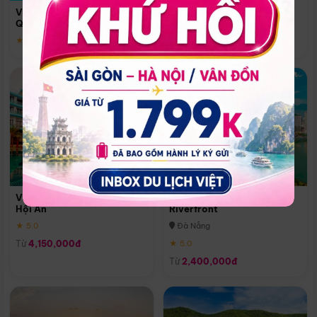
Quoc
Vinpearl Resort & Spa Phu
Phú Quốc
Quoc
★ 5.0
★ 5.0
Vinpearl Resort & Golf Nam
Melia Vinpearl Danang
Hội An
Riverfront
★ 5.0
Đà Nẵng
Từ
4,150,000đ
★ 5.0
Từ
2,400,000đ