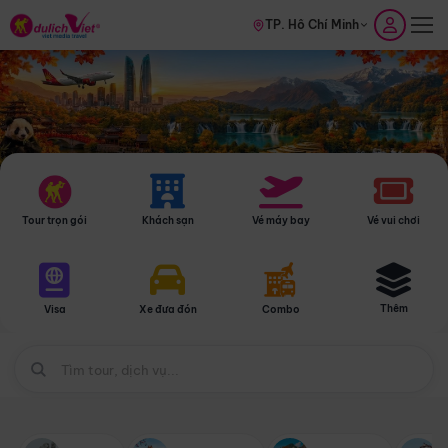
TP. Hồ Chí Minh
Tour trọn gói
Khách sạn
Vé máy bay
Vé vui chơi
Thêm
Visa
Xe đưa đón
Combo