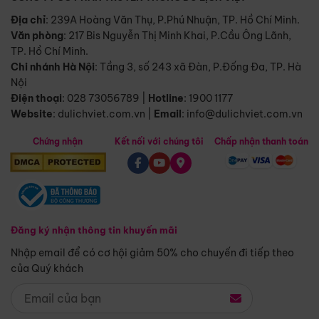
Địa chỉ
: 239A Hoàng Văn Thụ, P.Phú Nhuận, TP. Hồ Chí Minh.
Văn phòng
:
217 Bis Nguyễn Thị Minh Khai, P.Cầu Ông Lãnh,
TP. Hồ Chí Minh.
Chi nhánh Hà Nội
:
Tầng 3, số 243 xã Đàn, P.Đống Đa, TP. Hà
Nội
Điện thoại
:
028 73056789
|
Hotline
:
1900 1177
Website
:
dulichviet.com.vn
|
Email
:
info@dulichviet.com.vn
Chứng nhận
Kết nối với chúng tôi
Chấp nhận thanh toán
Đăng ký nhận thông tin khuyến mãi
Nhập email để có cơ hội giảm 50% cho chuyến đi tiếp theo
của Quý khách