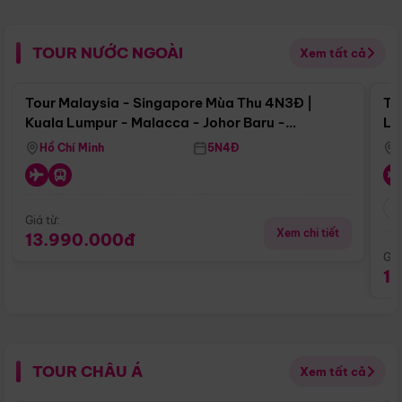
TOUR NƯỚC NGOÀI
Xem tất cả
Điểm nổi bật
Tour Malaysia - Singapore Mùa Thu 4N3Đ |
To
Kuala Lumpur - Malacca - Johor Baru -
Lử
Singapore
Hồ Chí Minh
5N4Đ
Giá từ:
Xem chi tiết
13.990.000đ
Giá
1
TOUR CHÂU Á
Xem tất cả
Điểm nổi bật