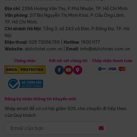
Địa chỉ
: 239A Hoàng Văn Thụ, P.Phú Nhuận, TP. Hồ Chí Minh.
Văn phòng
:
217 Bis Nguyễn Thị Minh Khai, P.Cầu Ông Lãnh,
TP. Hồ Chí Minh.
Chi nhánh Hà Nội
:
Tầng 3, số 243 xã Đàn, P.Đống Đa, TP. Hà
Nội
Điện thoại
:
028 73056789
|
Hotline
:
1900 1177
Website
:
dulichviet.com.vn
|
Email
:
info@dulichviet.com.vn
Chứng nhận
Kết nối với chúng tôi
Chấp nhận thanh toán
Đăng ký nhận thông tin khuyến mãi
Nhập email để có cơ hội giảm 50% cho chuyến đi tiếp theo
của Quý khách