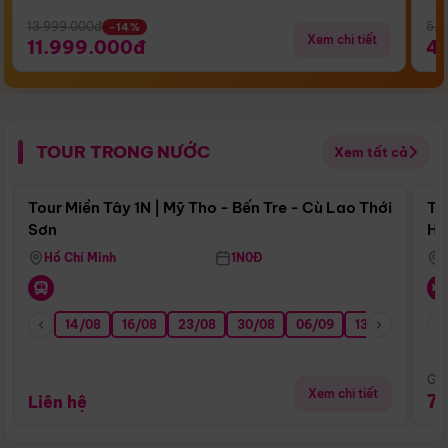
13.999.000đ
5.5
-14%
Xem chi tiết
11.999.000đ
4
TOUR TRONG NƯỚC
Xem tất cả
Điểm nổi bật
Tour Miền Tây 1N | Mỹ Tho - Bến Tre - Cù Lao Thới
To
Sơn
Hu
Hồ Chí Minh
1N0Đ
14/08
16/08
23/08
30/08
06/09
13/09
20/0
Giá
Xem chi tiết
7
Liên hệ