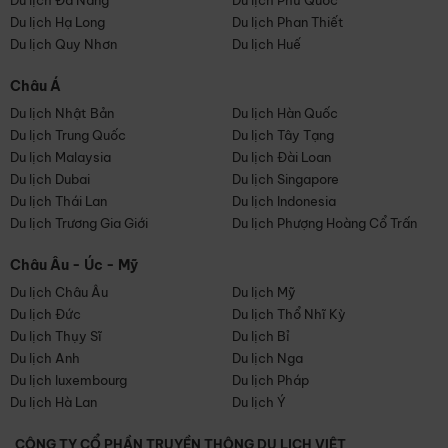
Du lịch Đà Nẵng
Du lịch Phú Quốc
Du lịch Hạ Long
Du lịch Phan Thiết
Du lịch Quy Nhơn
Du lịch Huế
Châu Á
Du lịch Nhật Bản
Du lịch Hàn Quốc
Du lịch Trung Quốc
Du lịch Tây Tạng
Du lịch Malaysia
Du lịch Đài Loan
Du lịch Dubai
Du lịch Singapore
Du lịch Thái Lan
Du lịch Indonesia
Du lịch Trương Gia Giới
Du lịch Phượng Hoàng Cổ Trấn
Châu Âu - Úc - Mỹ
Du lịch Châu Âu
Du lịch Mỹ
Du lịch Đức
Du lịch Thổ Nhĩ Kỳ
Du lịch Thụy Sĩ
Du lịch Bỉ
Du lịch Anh
Du lịch Nga
Du lịch luxembourg
Du lịch Pháp
Du lịch Hà Lan
Du lịch Ý
CÔNG TY CỔ PHẦN TRUYỀN THÔNG DU LỊCH VIỆT