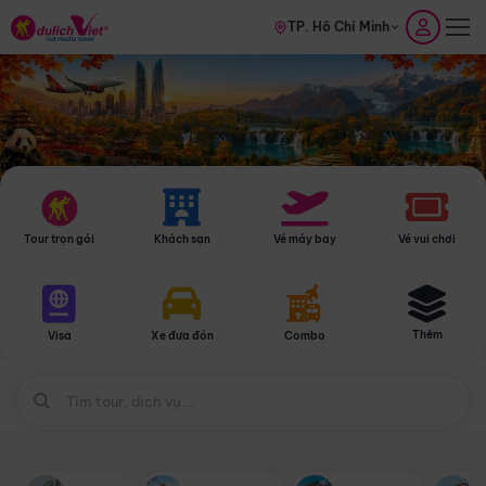
TP. Hồ Chí Minh
Tour trọn gói
Khách sạn
Vé máy bay
Vé vui chơi
Thêm
Visa
Xe đưa đón
Combo