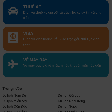
THUÊ XE
Dịch vụ thuê xe giá tốt từ các nhà xe uy tín và chu
đáo
VISA
Dịch vụ Visa nhanh, rẻ. Visa trọn gói, thủ tục đơn
giản
VÉ MÁY BAY
Vé máy bay giá rẻ nhất, nhiều khuyến mãi hấp dẫn
Trong nước
Du lịch Nam Du
Du lịch Đà Lạt
Du lịch Miền tây
Du lịch Nha Trang
Du lịch Côn Đảo
Du lịch Sapa