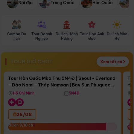
Nội địa
Trung Quốc
Hàn Quốc
N
Combo Du
Tour Doanh
Du lịch Hành
Tour Hoa Anh
Du lịch Mùa
D
lịch
Nghiệp
Hương
Đào
Hè
TOUR GIỜ CHÓT
Xem tất cả
Điểm nổi bật
Còn
17 ngày 03:41:57
Cò
Tour Hàn Quốc Mùa Thu 5N4Đ | Seoul - Everland
To
- Đảo Nami - Tháp Namsan (Bay Sun Phuquoc
Hò
Bay Sun Phuquoc Airways
Tặ
Airways)
Aq
Hồ Chí Minh
5N4Đ
26/08
‹
Còn 9/10 chỗ
Còn 9/10 chỗ
C
C