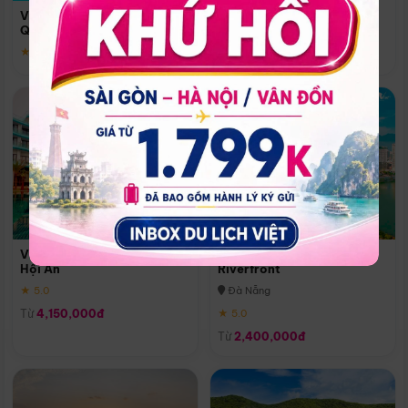
Quoc
Vinpearl Resort & Spa Phu
Phú Quốc
Quoc
★ 5.0
★ 5.0
Vinpearl Resort & Golf Nam
Melia Vinpearl Danang
Hội An
Riverfront
★ 5.0
Đà Nẵng
Từ
4,150,000đ
★ 5.0
Từ
2,400,000đ