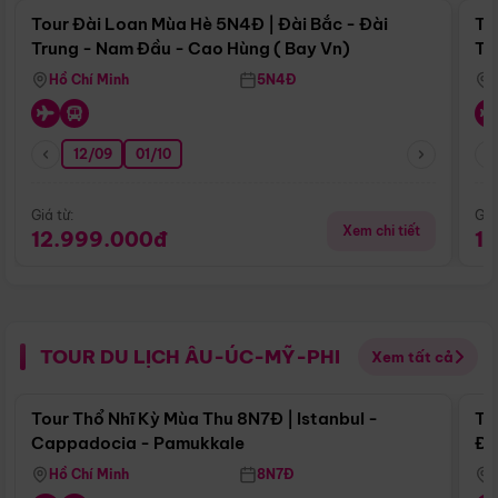
Tour Đài Loan Mùa Hè 5N4Đ | Đài Bắc - Đài
To
Trung - Nam Đầu - Cao Hùng ( Bay Vn)
Tr
Hồ Chí Minh
5N4Đ
12/09
01/10
Giá từ:
Giá
Xem chi tiết
12.999.000đ
1
TOUR DU LỊCH ÂU-ÚC-MỸ-PHI
Xem tất cả
Điểm nổi bật
Tour Thổ Nhĩ Kỳ Mùa Thu 8N7Đ | Istanbul -
To
Cappadocia - Pamukkale
Đế
Hồ Chí Minh
8N7Đ