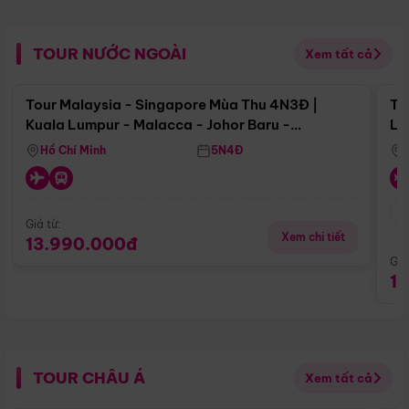
TOUR NƯỚC NGOÀI
Xem tất cả
Điểm nổi bật
Tour Malaysia - Singapore Mùa Thu 4N3Đ |
To
Kuala Lumpur - Malacca - Johor Baru -
Lử
Singapore
Hồ Chí Minh
5N4Đ
Giá từ:
Xem chi tiết
13.990.000đ
Giá
1
TOUR CHÂU Á
Xem tất cả
Điểm nổi bật