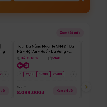
Xem tất cả
 bật
Điểm nổi bật
|
Tour Đà Nẵng Mùa Hè 5N4Đ | Bà
Tour Đà Nẵn
ong
Nà - Hội An - Huế - La Vang -
Nà - Hội An
Động Thiên Đường
Nha
Hồ Chí Minh
5N4Đ
Hồ Chí Minh
2/08
26/08
05/09
12/08
19/08
09/09
26/08
12/09
13/08
›
Giá từ:
Giá từ:
tiết
Xem chi tiết
8.099.000đ
6.899.00