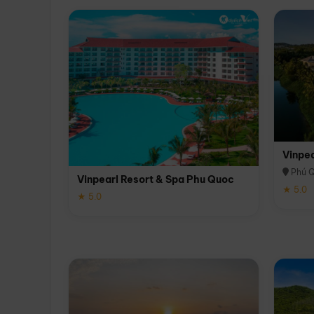
Vinpe
Phú 
Vinpearl Resort & Spa Phu Quoc
★ 5.0
★ 5.0