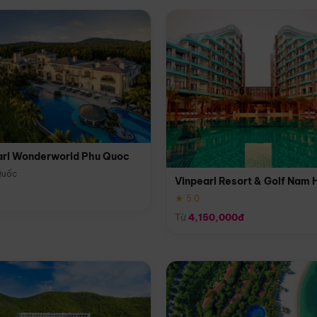
arl Wonderworld Phu Quoc
Quốc
Vinpearl Resort & Golf Nam 
★ 5.0
Từ
4,150,000đ