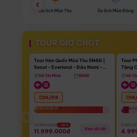
ùa Thu
Du lịch Mùa Đông
Combo Du lịch
TOUR GIỜ CHÓT
Điểm nổi bật
Còn
17 ngày 09:20:22
Còn
05 
Tour Hàn Quốc Mùa Thu 5N4Đ |
Tour P
Seoul - Everland - Đảo Nami -
Tặng C
Bay Sun Phuquoc Airways
Tặng C
Tháp Namsan (Bay Sun Phuquoc
Hôn - 
Hồ Chí Minh
5N4Đ
Hồ Ch
Airways)
26/08
14
Còn 9/10 chỗ
Còn 9/10 chỗ
Còn 1 
Còn 1 
‹
13.999.000đ
5.555.0
-14%
Xem chi tiết
11.999.000đ
4.99