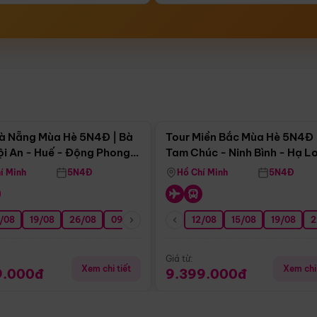
Điểm nổi bật
Điểm nổi
à Nẵng Mùa Hè 5N4Đ | Bà
Tour Miền Bắc Mùa Hè 5N4Đ 
ội An - Huế - Động Phong
Tam Chúc - Ninh Bình - Hạ L
í Minh
5N4Đ
Hồ Chí Minh
5N4Đ
/08
3/09
19/08
20/09
26/08
27/09
09/09
16/09
12/08
23/09
15/08
30/09
19/08
07/10
2
Giá từ:
Xem chi tiết
Xem chi 
9.000đ
9.399.000đ