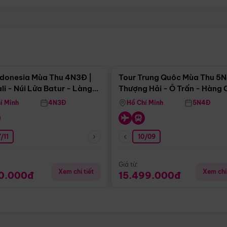
Điểm nổi bật
Điểm nổi
ndonesia Mùa Thu 4N3Đ |
Tour Trung Quôc Mùa Thu 5N
li - Núi Lửa Batur - Làng
Thượng Hải - Ô Trấn - Hàng
puran
(Tour Không Shopping)
í Minh
4N3Đ
Hồ Chí Minh
5N4Đ
/11
10/09
Giá từ:
Xem chi tiết
Xem chi 
90.000đ
15.499.000đ