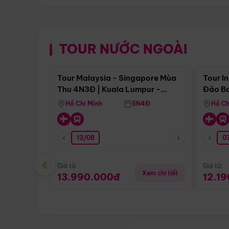
TOUR NƯỚC NGOÀI
Điểm nổi bật
Tour Malaysia - Singapore Mùa
Tour I
Thu 4N3Đ | Kuala Lumpur -
Đảo Ba
Malacca - Johor Baru -
Pengli
Hồ Chí Minh
5N4Đ
Hồ Ch
Singapore
13/08
07
‹
Giá từ:
Giá từ:
Xem chi tiết
13.990.000đ
12.1