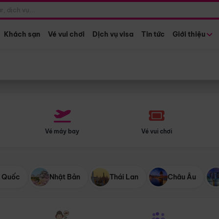
Điểm khởi hành
Tháng khở
Hồ Chí Minh
Bất kỳ 
Khách sạn
Vé vui chơi
Dịch vụ visa
Tin tức
Giới thiệu
Vé máy bay
Vé vui chơi
 Quốc
Nhật Bản
Thái Lan
Châu Âu