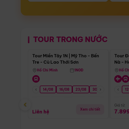
TOUR TRONG NƯỚC
Điểm nổi bật
Tour Miền Tây 1N | Mỹ Tho - Bến
Tour Đ
Tre - Cù Lao Thới Sơn
Nà - H
Nha
Hồ Chí Minh
1N0Đ
Hồ Ch
14/08
16/08
23/08
30/08
06/09
12
1
‹
Giá từ:
Xem chi tiết
7.89
Liên hệ