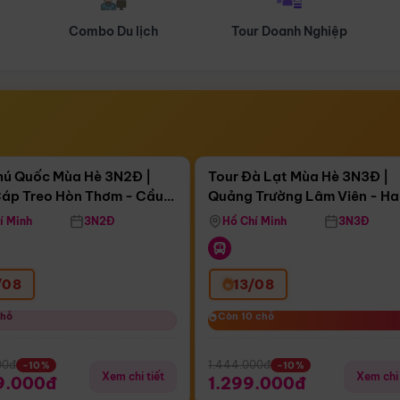
Tour Doanh Nghiệp
Du lịch Hành Hương
Điểm nổi bật
Điểm nổi
ngày 09:20:22
Còn
04 ngày 09:20:22
hú Quốc Mùa Hè 3N2Đ |
Tour Đà Lạt Mùa Hè 3N3Đ |
áp Treo Hòn Thơm - Cầu
Quảng Trường Lâm Viên - H
áp Treo Hòn Thơm
Công Viên Nước Aquatopia
Hill - Puppy Farm
í Minh
3N2Đ
Hồ Chí Minh
3N3Đ
/08
13/08
chỗ
chỗ
Còn 10 chỗ
Còn 10 chỗ
00đ
1.444.000đ
-10%
-10%
Xem chi tiết
Xem chi 
9.000đ
1.299.000đ