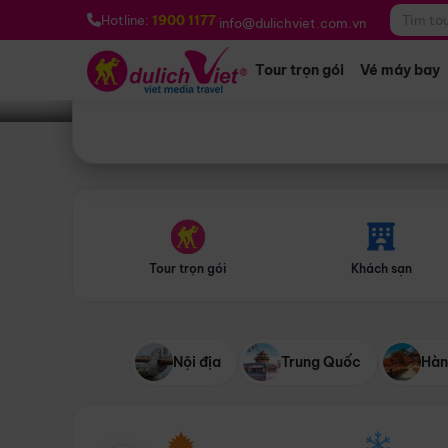
Bạn muốn đi đâu?
*
Hotline:
1900 1177
info@dulichviet.com.vn
Tour trọn gói
Vé máy bay
Tour trọn gói
Khách sạn
Nội địa
Trung Quốc
Hàn