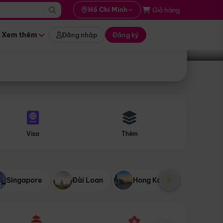
i hành
Hồ Chí Minh
Giỏ hàng
Tìm tour
tháng nào
Xem thêm
Đăng nhập
Đăng ký
Visa
Thêm
Singapore
Đài Loan
Hong Kong
Mỹ