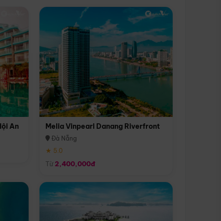
Hội An
Melia Vinpearl Danang Riverfront
Đà Nẵng
★ 5.0
Từ
2,400,000đ