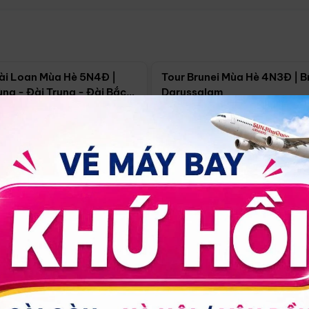
Điểm nổi bật
Điểm nổi
ài Loan Mùa Hè 5N4Đ |
Tour Brunei Mùa Hè 4N3Đ | B
ng - Đài Trung - Đài Bắc
Darussalam
j)
í Minh
5N4Đ
Hồ Chí Minh
4N3Đ
4/09
18/09
30/08
17/09
24/09
Giá từ:
Xem chi tiết
Xem chi 
90.000đ
14.499.000đ