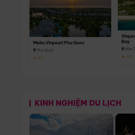
Vinpea
Bay
Melia Vinpearl Phu Quoc
Nha T
Phú Quốc
★ 5.0
★ 5.0
KINH NGHIỆM DU LỊCH