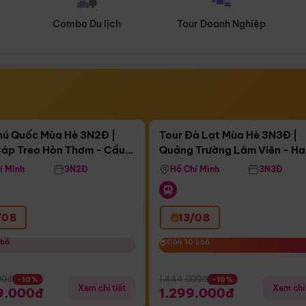
Tour Doanh Nghiệp
Du lịch Hành Hương
Điểm nổi bật
Điểm nổi
ngày 07:26:49
Còn
04 ngày 07:26:49
hú Quốc Mùa Hè 3N2Đ |
Tour Đà Lạt Mùa Hè 3N3Đ |
áp Treo Hòn Thơm - Cầu
Quảng Trường Lâm Viên - H
áp Treo Hòn Thơm
Công Viên Nước Aquatopia
Hill - Puppy Farm
í Minh
3N2Đ
Hồ Chí Minh
3N3Đ
/08
13/08
chỗ
chỗ
Còn 10 chỗ
Còn 10 chỗ
00đ
1.444.000đ
-10%
-10%
Xem chi tiết
Xem chi 
9.000đ
1.299.000đ