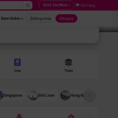
i hành
Hồ Chí Minh
Giỏ hàng
Tìm tour
tháng nào
Xem thêm
Đăng nhập
Đăng ký
Visa
Thêm
Singapore
Đài Loan
Hong Kong
Mỹ