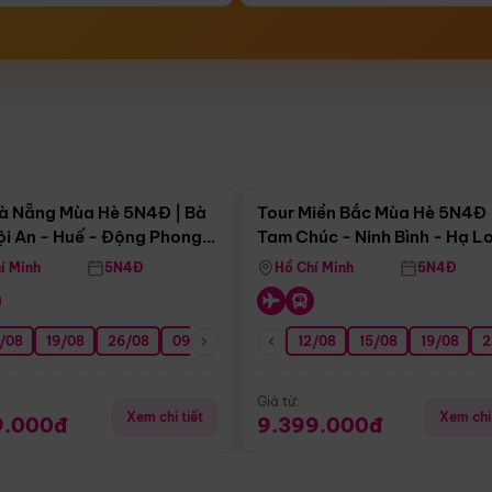
Điểm nổi bật
Điểm nổi
à Nẵng Mùa Hè 5N4Đ | Bà
Tour Miền Bắc Mùa Hè 5N4Đ 
ội An - Huế - Động Phong
Tam Chúc - Ninh Bình - Hạ L
í Minh
5N4Đ
Hồ Chí Minh
5N4Đ
/08
3/09
19/08
20/09
26/08
27/09
09/09
16/09
12/08
23/09
15/08
30/09
19/08
07/10
2
Giá từ:
Xem chi tiết
Xem chi 
9.000đ
9.399.000đ