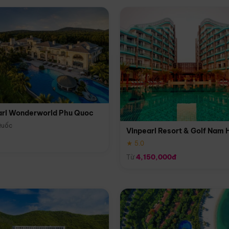
arl Wonderworld Phu Quoc
Quốc
Vinpearl Resort & Golf Nam 
★ 5.0
Từ
4,150,000đ