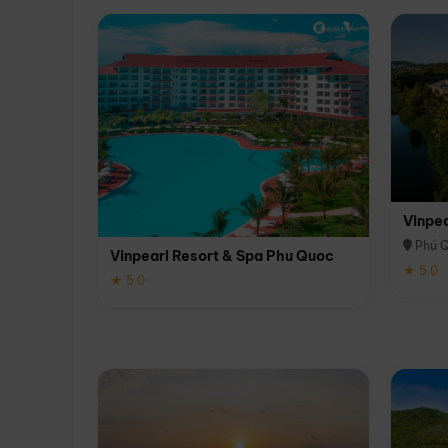
Vinpe
Phú 
Vinpearl Resort & Spa Phu Quoc
★ 5.0
★ 5.0