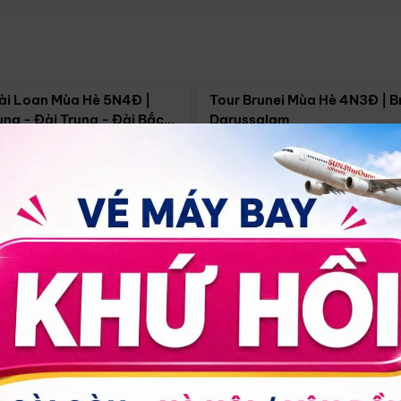
Điểm nổi bật
Điểm nổi
ài Loan Mùa Hè 5N4Đ |
Tour Brunei Mùa Hè 4N3Đ | B
ng - Đài Trung - Đài Bắc
Darussalam
j)
í Minh
5N4Đ
Hồ Chí Minh
4N3Đ
4/09
18/09
30/08
17/09
24/09
Giá từ:
Xem chi tiết
Xem chi 
90.000đ
14.499.000đ