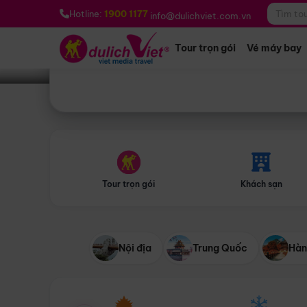
Bạn muốn đi đâu?
*
Hotline:
1900 1177
info@dulichviet.com.vn
Tour trọn gói
Vé máy bay
Tour trọn gói
Khách sạn
Nội địa
Trung Quốc
Hàn