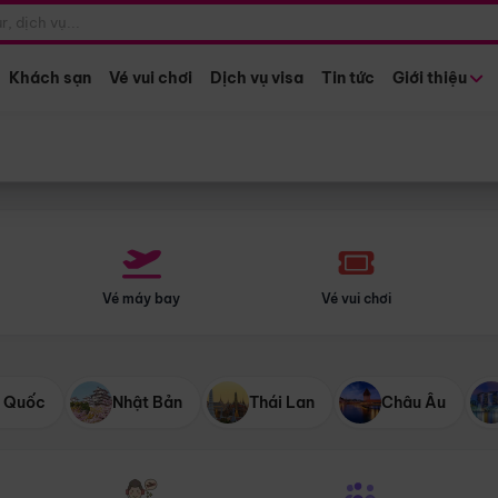
Điểm khởi hành
Tháng khở
Hồ Chí Minh
Bất kỳ 
Khách sạn
Vé vui chơi
Dịch vụ visa
Tin tức
Giới thiệu
Vé máy bay
Vé vui chơi
 Quốc
Nhật Bản
Thái Lan
Châu Âu