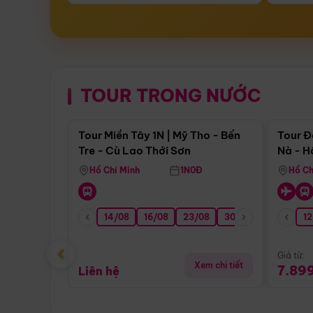
TOUR TRONG NƯỚC
Điểm nổi bật
Tour Miền Tây 1N | Mỹ Tho - Bến
Tour Đ
Tre - Cù Lao Thới Sơn
Nà - H
Nha
Hồ Chí Minh
1N0Đ
Hồ Ch
14/08
16/08
23/08
30/08
06/09
12
1
‹
Giá từ:
Xem chi tiết
7.89
Liên hệ