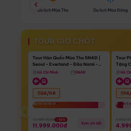
ùa Thu
Du lịch Mùa Đông
Combo Du lịch
TOUR GIỜ CHÓT
Điểm nổi bật
Còn
17 ngày 07:26:49
Còn
05 
Tour Hàn Quốc Mùa Thu 5N4Đ |
Tour P
Seoul - Everland - Đảo Nami -
Tặng C
Bay Sun Phuquoc Airways
Tặng C
Tháp Namsan (Bay Sun Phuquoc
Hôn - 
Hồ Chí Minh
5N4Đ
Hồ Ch
Airways)
26/08
14
Còn 9/10 chỗ
Còn 9/10 chỗ
Còn 1 
Còn 1 
‹
13.999.000đ
5.555.0
-14%
Xem chi tiết
11.999.000đ
4.99