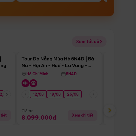
Xem tất cả
 bật
Điểm nổi bật
|
Tour Đà Nẵng Mùa Hè 5N4Đ | Bà
Tour Đà Nẵn
ong
Nà - Hội An - Huế - La Vang -
Nà - Hội An
Động Thiên Đường
Nha
Hồ Chí Minh
5N4Đ
Hồ Chí Minh
2/08
26/08
05/09
12/08
19/08
09/09
26/08
12/09
13/08
›
Giá từ:
Giá từ:
tiết
Xem chi tiết
8.099.000đ
6.899.00