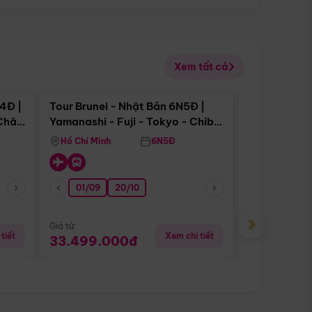
Xem tất cả
 bật
Điểm nổi bật
4Đ |
Tour Brunei - Nhật Bản 6N5Đ |
Tour Campu
 Châu
Yamanashi - Fuji - Tokyo - Chiba
Siem Reap -
- Freeday
Hồ Chí Minh
6N5Đ
Hồ Chí Minh
01/09
20/10
13/08
›
Giá từ:
Giá từ:
tiết
Xem chi tiết
33.499.000đ
5.650.00