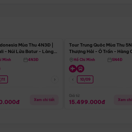
Điểm nổi bật
Điểm nổi
ndonesia Mùa Thu 4N3Đ |
Tour Trung Quôc Mùa Thu 5N
li - Núi Lửa Batur - Làng
Thượng Hải - Ô Trấn - Hàng
puran
(Tour Không Shopping)
í Minh
4N3Đ
Hồ Chí Minh
5N4Đ
/11
10/09
Giá từ:
Xem chi tiết
Xem chi 
90.000đ
15.499.000đ