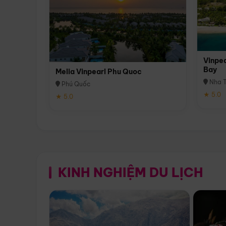
Vinpea
Bay
Melia Vinpearl Phu Quoc
Nha T
Phú Quốc
★ 5.0
★ 5.0
KINH NGHIỆM DU LỊCH