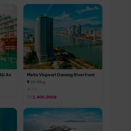
Hội An
Melia Vinpearl Danang Riverfront
Đà Nẵng
★ 5.0
Từ
2,400,000đ