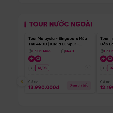
TOUR NƯỚC NGOÀI
Điểm nổi bật
Tour Malaysia - Singapore Mùa
Tour I
Thu 4N3Đ | Kuala Lumpur -
Đảo Ba
Malacca - Johor Baru -
Pengli
Hồ Chí Minh
5N4Đ
Hồ Ch
Singapore
13/08
07
‹
Giá từ:
Giá từ:
Xem chi tiết
13.990.000đ
12.1