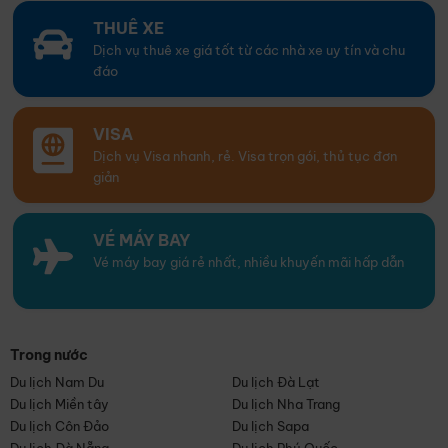
THUÊ XE
Dịch vụ thuê xe giá tốt từ các nhà xe uy tín và chu
đáo
VISA
Dịch vụ Visa nhanh, rẻ. Visa trọn gói, thủ tục đơn
giản
VÉ MÁY BAY
Vé máy bay giá rẻ nhất, nhiều khuyến mãi hấp dẫn
Trong nước
Du lịch Nam Du
Du lịch Đà Lạt
Du lịch Miền tây
Du lịch Nha Trang
Du lịch Côn Đảo
Du lịch Sapa