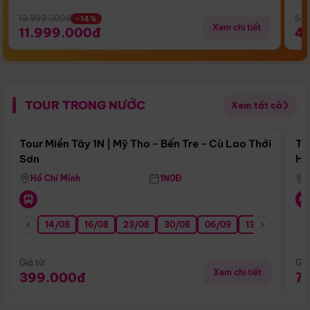
13.999.000đ
5.5
-14%
Xem chi tiết
11.999.000đ
4
TOUR TRONG NƯỚC
Xem tất cả
Điểm nổi bật
Tour Miền Tây 1N | Mỹ Tho - Bến Tre - Cù Lao Thới
To
Sơn
Hu
Hồ Chí Minh
1N0Đ
14/08
16/08
23/08
30/08
06/09
13/09
20/0
Giá từ:
Giá
Xem chi tiết
399.000đ
7