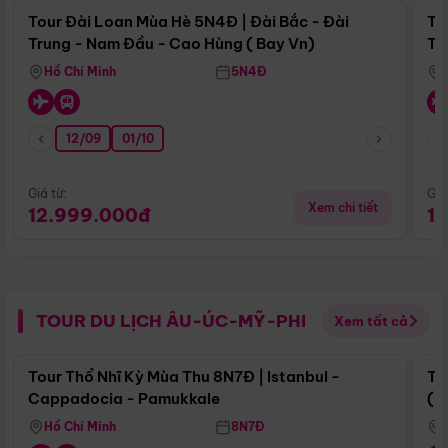
Tour Đài Loan Mùa Hè 5N4Đ | Đài Bắc - Đài
To
Trung - Nam Đầu - Cao Hùng ( Bay Vn)
Tr
Hồ Chí Minh
5N4Đ
12/09
01/10
Giá từ:
Giá
Xem chi tiết
12.999.000đ
1
TOUR DU LỊCH ÂU-ÚC-MỸ-PHI
Xem tất cả
Điểm nổi bật
Tour Thổ Nhĩ Kỳ Mùa Thu 8N7Đ | Istanbul -
To
Cappadocia - Pamukkale
(B
Hồ Chí Minh
8N7Đ