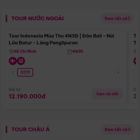
TOUR NƯỚC NGOÀI
Xem tất cả
Điểm nổi bật
Tour Indonesia Mùa Thu 4N3Đ | Đảo Bali - Núi
To
Lửa Batur - Làng Penglipuran
To
Hồ Chí Minh
4N3Đ
07/11
Giá từ:
Giá
Xem chi tiết
12.190.000đ
3
TOUR CHÂU Á
Xem tất cả
Điểm nổi bật