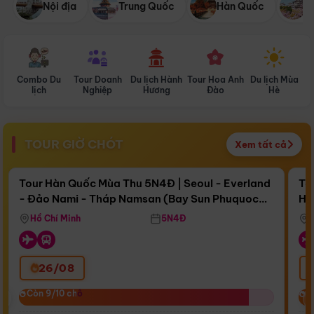
Nội địa
Trung Quốc
Hàn Quốc
N
Combo Du
Tour Doanh
Du lịch Hành
Tour Hoa Anh
Du lịch Mùa
D
lịch
Nghiệp
Hương
Đào
Hè
TOUR GIỜ CHÓT
Xem tất cả
Điểm nổi bật
Còn
15 ngày 03:53:01
Cò
Tour Hàn Quốc Mùa Thu 5N4Đ | Seoul - Everland
To
- Đảo Nami - Tháp Namsan (Bay Sun Phuquoc
Hò
Bay Sun Phuquoc Airways
Tặ
Airways)
Aq
Hồ Chí Minh
5N4Đ
26/08
‹
Còn 9/10 chỗ
Còn 9/10 chỗ
C
C