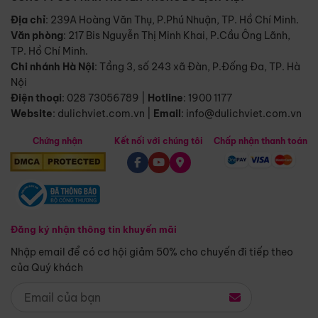
Địa chỉ
: 239A Hoàng Văn Thụ, P.Phú Nhuận, TP. Hồ Chí Minh.
Văn phòng
:
217 Bis Nguyễn Thị Minh Khai, P.Cầu Ông Lãnh,
TP. Hồ Chí Minh.
Chi nhánh Hà Nội
:
Tầng 3, số 243 xã Đàn, P.Đống Đa, TP. Hà
Nội
Điện thoại
:
028 73056789
|
Hotline
:
1900 1177
Website
:
dulichviet.com.vn
|
Email
:
info@dulichviet.com.vn
Chứng nhận
Kết nối với chúng tôi
Chấp nhận thanh toán
Đăng ký nhận thông tin khuyến mãi
Nhập email để có cơ hội giảm 50% cho chuyến đi tiếp theo
của Quý khách