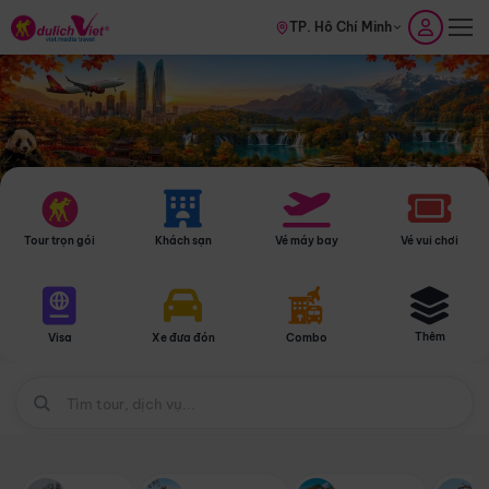
TP. Hồ Chí Minh
Tour trọn gói
Khách sạn
Vé máy bay
Vé vui chơi
Thêm
Visa
Xe đưa đón
Combo