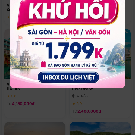
Quoc
Vinpearl Resort & Spa Phu
Phú Quốc
Quoc
★ 5.0
★ 5.0
Vinpearl Resort & Golf Nam
Melia Vinpearl Danang
Hội An
Riverfront
★ 5.0
Đà Nẵng
Từ
4,150,000đ
★ 5.0
Từ
2,400,000đ