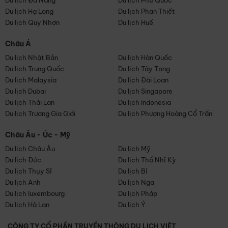
Du lịch Đà Nẵng
Du lịch Phú Quốc
Du lịch Hạ Long
Du lịch Phan Thiết
Du lịch Quy Nhơn
Du lịch Huế
Châu Á
Du lịch Nhật Bản
Du lịch Hàn Quốc
Du lịch Trung Quốc
Du lịch Tây Tạng
Du lịch Malaysia
Du lịch Đài Loan
Du lịch Dubai
Du lịch Singapore
Du lịch Thái Lan
Du lịch Indonesia
Du lịch Trương Gia Giới
Du lịch Phượng Hoàng Cổ Trấn
Châu Âu - Úc - Mỹ
Du lịch Châu Âu
Du lịch Mỹ
Du lịch Đức
Du lịch Thổ Nhĩ Kỳ
Du lịch Thụy Sĩ
Du lịch Bỉ
Du lịch Anh
Du lịch Nga
Du lịch luxembourg
Du lịch Pháp
Du lịch Hà Lan
Du lịch Ý
CÔNG TY CỔ PHẦN TRUYỀN THÔNG DU LỊCH VIỆT