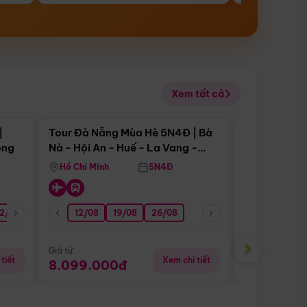
Xem tất cả
 bật
Điểm nổi bật
|
Tour Đà Nẵng Mùa Hè 5N4Đ | Bà
Tour Đà Nẵn
ong
Nà - Hội An - Huế - La Vang -
Nà - Hội An
Động Thiên Đường
Nha
Hồ Chí Minh
5N4Đ
Hồ Chí Minh
2/08
26/08
05/09
12/08
19/08
09/09
26/08
12/09
13/08
›
Giá từ:
Giá từ:
tiết
Xem chi tiết
8.099.000đ
6.899.00