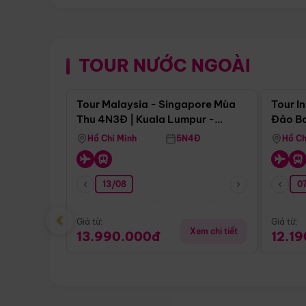
TOUR NƯỚC NGOÀI
Điểm nổi bật
Tour Malaysia - Singapore Mùa
Tour I
Thu 4N3Đ | Kuala Lumpur -
Đảo Ba
Malacca - Johor Baru -
Pengli
Hồ Chí Minh
5N4Đ
Hồ Ch
Singapore
13/08
07
‹
Giá từ:
Giá từ:
Xem chi tiết
13.990.000đ
12.1