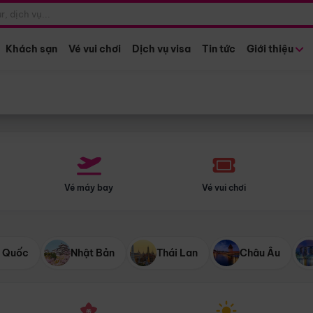
Điểm khởi hành
Tháng khở
Hồ Chí Minh
Bất kỳ 
Khách sạn
Vé vui chơi
Dịch vụ visa
Tin tức
Giới thiệu
Vé máy bay
Vé vui chơi
 Quốc
Nhật Bản
Thái Lan
Châu Âu