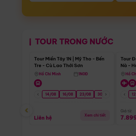
TOUR TRONG NƯỚC
Điểm nổi bật
Tour Miền Tây 1N | Mỹ Tho - Bến
Tour Đ
Tre - Cù Lao Thới Sơn
Nà - H
Nha
Hồ Chí Minh
1N0Đ
Hồ Ch
14/08
16/08
23/08
30/08
06/09
12
1
‹
Giá từ:
Xem chi tiết
7.89
Liên hệ