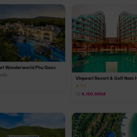
arl Wonderworld Phu Quoc
Quốc
Vinpearl Resort & Golf Nam 
★ 5.0
Từ
4,150,000đ