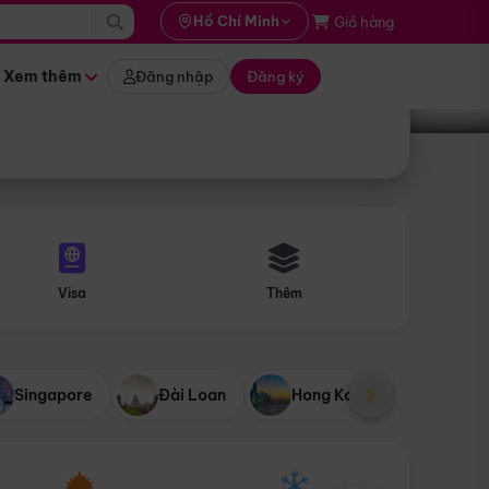
i hành
Hồ Chí Minh
Giỏ hàng
Tìm tour
tháng nào
Xem thêm
Đăng nhập
Đăng ký
Visa
Thêm
Singapore
Đài Loan
Hong Kong
Mỹ