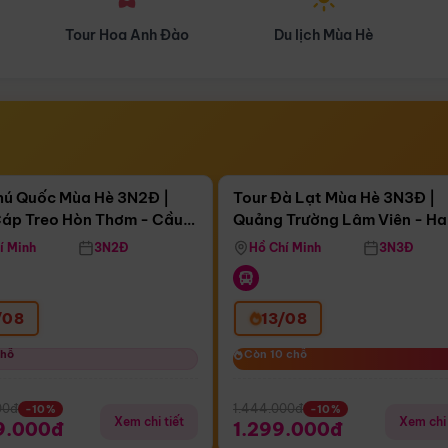
Du lịch Mùa Hè
Du lịch Mùa Thu
Điểm nổi bật
Điểm nổi
ngày 09:28:45
Còn
04 ngày 09:28:45
hú Quốc Mùa Hè 3N2Đ |
Tour Đà Lạt Mùa Hè 3N3Đ |
áp Treo Hòn Thơm - Cầu
Quảng Trường Lâm Viên - H
áp Treo Hòn Thơm
Công Viên Nước Aquatopia
Hill - Puppy Farm
í Minh
3N2Đ
Hồ Chí Minh
3N3Đ
/08
13/08
chỗ
chỗ
Còn 10 chỗ
Còn 10 chỗ
00đ
1.444.000đ
-10%
-10%
Xem chi tiết
Xem chi 
9.000đ
1.299.000đ