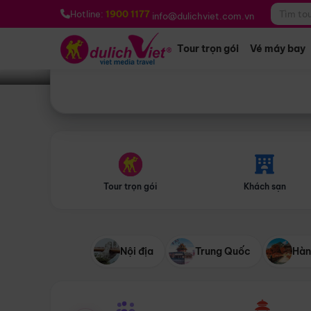
Bạn muốn đi đâu?
*
Hotline:
1900 1177
info@dulichviet.com.vn
Tour trọn gói
Vé máy bay
Tour trọn gói
Khách sạn
Nội địa
Trung Quốc
Hàn