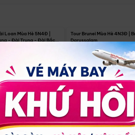
Điểm nổi bật
Điểm nổi
ài Loan Mùa Hè 5N4Đ |
Tour Brunei Mùa Hè 4N3Đ | B
ng - Đài Trung - Đài Bắc
Darussalam
j)
í Minh
5N4Đ
Hồ Chí Minh
4N3Đ
4/09
18/09
30/08
17/09
24/09
Giá từ:
Xem chi tiết
Xem chi 
90.000đ
14.499.000đ