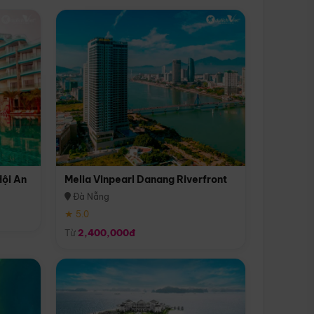
Hội An
Melia Vinpearl Danang Riverfront
Đà Nẵng
★ 5.0
Từ
2,400,000đ