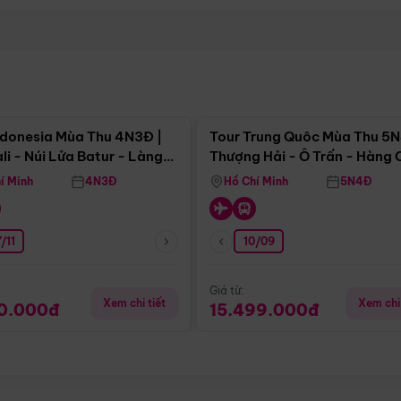
Điểm nổi bật
Điểm nổi
ndonesia Mùa Thu 4N3Đ |
Tour Trung Quôc Mùa Thu 5N
li - Núi Lửa Batur - Làng
Thượng Hải - Ô Trấn - Hàng
puran
(Tour Không Shopping)
í Minh
4N3Đ
Hồ Chí Minh
5N4Đ
/11
10/09
Giá từ:
Xem chi tiết
Xem chi 
90.000đ
15.499.000đ