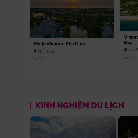
Vinpea
Bay
Melia Vinpearl Phu Quoc
Nha T
Phú Quốc
★ 5.0
★ 5.0
KINH NGHIỆM DU LỊCH