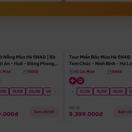
Điểm nổi bật
Điểm nổi
à Nẵng Mùa Hè 5N4Đ | Bà
Tour Miền Bắc Mùa Hè 5N4Đ 
ội An - Huế - Động Phong
Tam Chúc - Ninh Bình - Hạ L
í Minh
5N4Đ
Hồ Chí Minh
5N4Đ
/08
3/09
19/08
20/09
26/08
27/09
09/09
16/09
12/08
23/09
15/08
30/09
19/08
07/10
2
Giá từ:
Xem chi tiết
Xem chi 
9.000đ
9.399.000đ