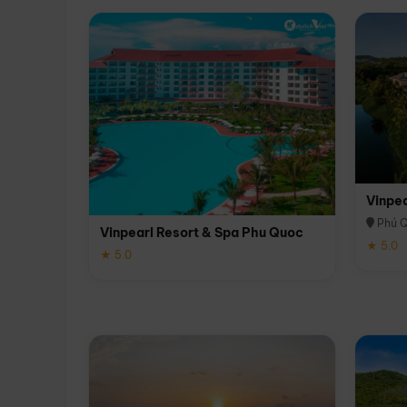
Vinpe
Phú 
Vinpearl Resort & Spa Phu Quoc
★ 5.0
★ 5.0