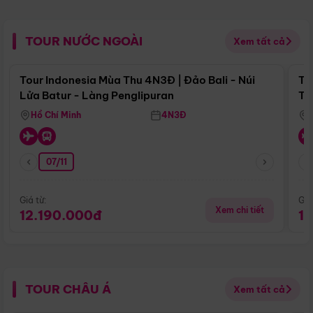
TOUR NƯỚC NGOÀI
Xem tất cả
Điểm nổi bật
Tour Indonesia Mùa Thu 4N3Đ | Đảo Bali - Núi
To
Lửa Batur - Làng Penglipuran
Tr
Hồ Chí Minh
4N3Đ
07/11
Giá từ:
Giá
Xem chi tiết
12.190.000đ
1
TOUR CHÂU Á
Xem tất cả
Điểm nổi bật