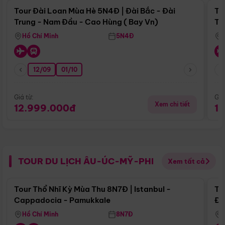
Tour Đài Loan Mùa Hè 5N4Đ | Đài Bắc - Đài
To
Trung - Nam Đầu - Cao Hùng ( Bay Vn)
Tr
Hồ Chí Minh
5N4Đ
12/09
01/10
Giá từ:
Giá
Xem chi tiết
12.999.000đ
1
TOUR DU LỊCH ÂU-ÚC-MỸ-PHI
Xem tất cả
Điểm nổi bật
Tour Thổ Nhĩ Kỳ Mùa Thu 8N7Đ | Istanbul -
To
Cappadocia - Pamukkale
Đế
Hồ Chí Minh
8N7Đ