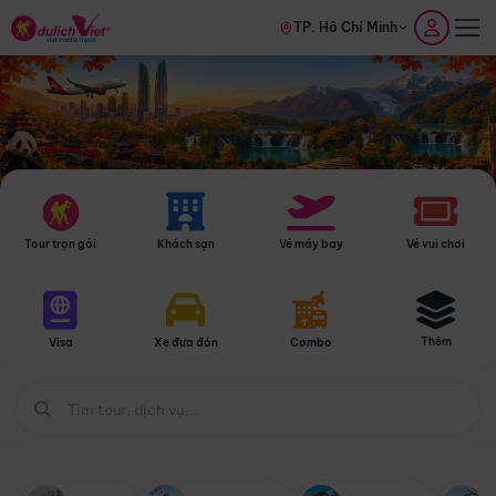
TP. Hồ Chí Minh
Tour trọn gói
Khách sạn
Vé máy bay
Vé vui chơi
Thêm
Visa
Xe đưa đón
Combo