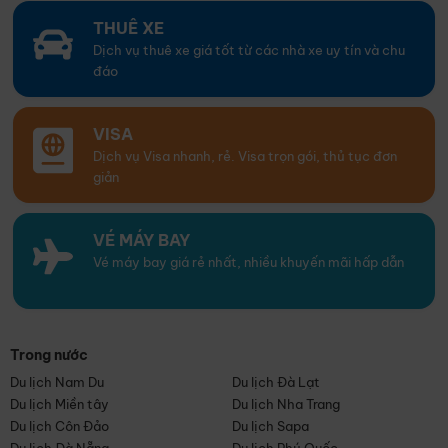
THUÊ XE
Dịch vụ thuê xe giá tốt từ các nhà xe uy tín và chu
đáo
VISA
Dịch vụ Visa nhanh, rẻ. Visa trọn gói, thủ tục đơn
giản
VÉ MÁY BAY
Vé máy bay giá rẻ nhất, nhiều khuyến mãi hấp dẫn
Trong nước
Du lịch Nam Du
Du lịch Đà Lạt
Du lịch Miền tây
Du lịch Nha Trang
Du lịch Côn Đảo
Du lịch Sapa