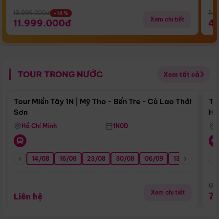
13.999.000đ
5.5
-14%
Xem chi tiết
11.999.000đ
4
TOUR TRONG NƯỚC
Xem tất cả
Điểm nổi bật
Tour Miền Tây 1N | Mỹ Tho - Bến Tre - Cù Lao Thới
To
Sơn
Hu
Hồ Chí Minh
1N0Đ
14/08
16/08
23/08
30/08
06/09
13/09
20/0
Giá
Xem chi tiết
7
Liên hệ