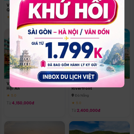
Quoc
Vinpearl Resort & Spa Phu
Phú Quốc
Quoc
★ 5.0
★ 5.0
Vinpearl Resort & Golf Nam
Melia Vinpearl Danang
Hội An
Riverfront
★ 5.0
Đà Nẵng
Từ
4,150,000đ
★ 5.0
Từ
2,400,000đ