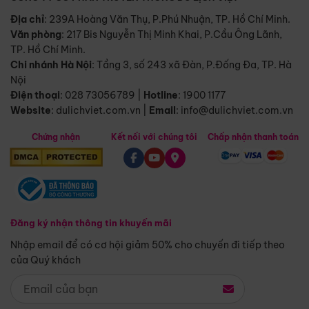
Địa chỉ
: 239A Hoàng Văn Thụ, P.Phú Nhuận, TP. Hồ Chí Minh.
Văn phòng
:
217 Bis Nguyễn Thị Minh Khai, P.Cầu Ông Lãnh,
TP. Hồ Chí Minh.
Chi nhánh Hà Nội
:
Tầng 3, số 243 xã Đàn, P.Đống Đa, TP. Hà
Nội
Điện thoại
:
028 73056789
|
Hotline
:
1900 1177
Website
:
dulichviet.com.vn
|
Email
:
info@dulichviet.com.vn
Chứng nhận
Kết nối với chúng tôi
Chấp nhận thanh toán
Đăng ký nhận thông tin khuyến mãi
Nhập email để có cơ hội giảm 50% cho chuyến đi tiếp theo
của Quý khách