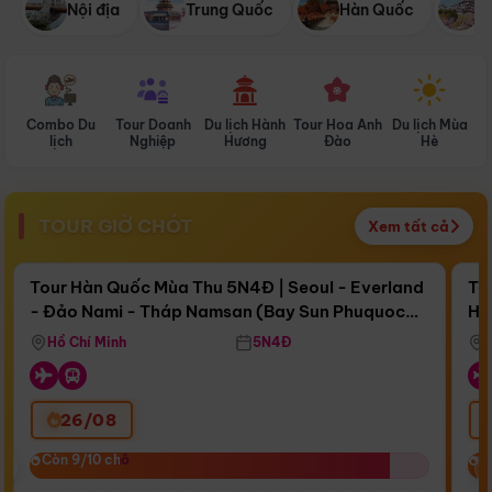
Nội địa
Trung Quốc
Hàn Quốc
N
Combo Du
Tour Doanh
Du lịch Hành
Tour Hoa Anh
Du lịch Mùa
D
lịch
Nghiệp
Hương
Đào
Hè
TOUR GIỜ CHÓT
Xem tất cả
Điểm nổi bật
Còn
16 ngày 15:57:59
Cò
Tour Hàn Quốc Mùa Thu 5N4Đ | Seoul - Everland
To
- Đảo Nami - Tháp Namsan (Bay Sun Phuquoc
Hò
Bay Sun Phuquoc Airways
Tặ
Airways)
Aq
Hồ Chí Minh
5N4Đ
26/08
‹
Còn 9/10 chỗ
Còn 9/10 chỗ
C
C