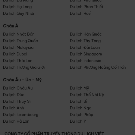
Du lịch Đà Nẵng
Du lịch Phú Quốc
Du lịch Hạ Long
Du lịch Phan Thiết
Du lịch Quy Nhơn
Du lịch Huế
Châu Á
Du lịch Nhật Bản
Du lịch Hàn Quốc
Du lịch Trung Quốc
Du lịch Tây Tạng
Du lịch Malaysia
Du lịch Đài Loan
Du lịch Dubai
Du lịch Singapore
Du lịch Thái Lan
Du lịch Indonesia
Du lịch Trương Gia Giới
Du lịch Phượng Hoàng Cổ Trấn
Châu Âu - Úc - Mỹ
Du lịch Châu Âu
Du lịch Mỹ
Du lịch Đức
Du lịch Thổ Nhĩ Kỳ
Du lịch Thụy Sĩ
Du lịch Bỉ
Du lịch Anh
Du lịch Nga
Du lịch luxembourg
Du lịch Pháp
Du lịch Hà Lan
Du lịch Ý
CÔNG TY CỔ PHẦN TRUYỀN THÔNG DU LỊCH VIỆT