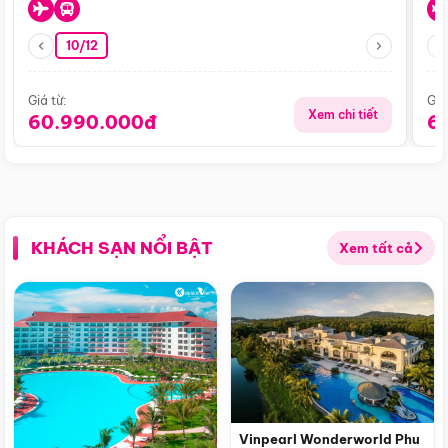
10/12
Giá từ:
Giá
Xem chi tiết
60.990.000đ
6
KHÁCH SẠN NỔI BẬT
Xem tất cả
Vinpearl Wonderworld Phu