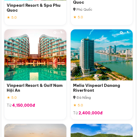
Quoc
Vinpearl Resort & Spa Phu
Phú Quốc
Quoc
★ 5.0
★ 5.0
Vinpearl Resort & Golf Nam
Melia Vinpearl Danang
Hội An
Riverfront
★ 5.0
Đà Nẵng
Từ
4,150,000đ
★ 5.0
Từ
2,400,000đ