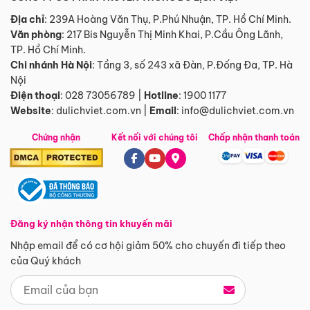
Địa chỉ
: 239A Hoàng Văn Thụ, P.Phú Nhuận, TP. Hồ Chí Minh.
Văn phòng
:
217 Bis Nguyễn Thị Minh Khai, P.Cầu Ông Lãnh,
TP. Hồ Chí Minh.
Chi nhánh Hà Nội
:
Tầng 3, số 243 xã Đàn, P.Đống Đa, TP. Hà
Nội
Điện thoại
:
028 73056789
|
Hotline
:
1900 1177
Website
:
dulichviet.com.vn
|
Email
:
info@dulichviet.com.vn
Chứng nhận
Kết nối với chúng tôi
Chấp nhận thanh toán
Đăng ký nhận thông tin khuyến mãi
Nhập email để có cơ hội giảm 50% cho chuyến đi tiếp theo
của Quý khách