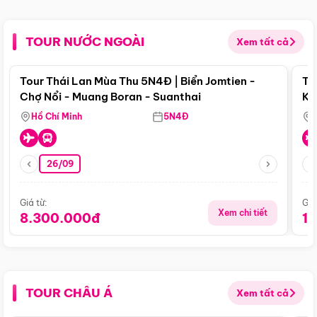
TOUR NƯỚC NGOÀI
Xem tất cả
Điểm nổi bật
Tour Thái Lan Mùa Thu 5N4Đ | Biển Jomtien -
To
Chợ Nổi - Muang Boran - Suanthai
Ku
Si
Hồ Chí Minh
5N4Đ
26/09
Giá từ:
Giá
Xem chi tiết
8.300.000đ
1
TOUR CHÂU Á
Xem tất cả
Điểm nổi bật