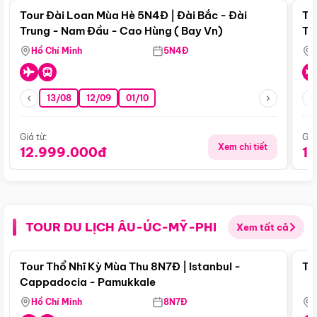
Tour Đài Loan Mùa Hè 5N4Đ | Đài Bắc - Đài
To
Trung - Nam Đầu - Cao Hùng ( Bay Vn)
Tr
Hồ Chí Minh
5N4Đ
13/08
12/09
01/10
Giá từ:
Giá
Xem chi tiết
12.999.000đ
1
TOUR DU LỊCH ÂU-ÚC-MỸ-PHI
Xem tất cả
Điểm nổi bật
Tour Thổ Nhĩ Kỳ Mùa Thu 8N7Đ | Istanbul -
To
Cappadocia - Pamukkale
Hồ Chí Minh
8N7Đ