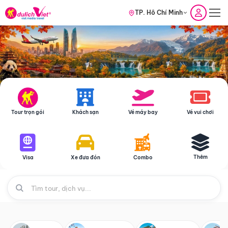
TP. Hồ Chí Minh
Tour trọn gói
Khách sạn
Vé máy bay
Vé vui chơi
Thêm
Visa
Xe đưa đón
Combo