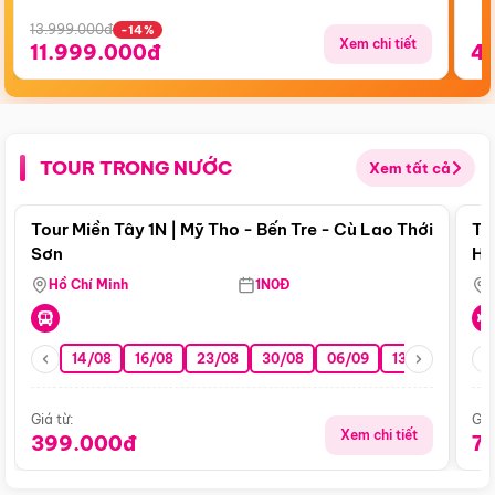
13.999.000đ
-14%
Xem chi tiết
11.999.000đ
4
TOUR TRONG NƯỚC
Xem tất cả
Điểm nổi bật
Tour Miền Tây 1N | Mỹ Tho - Bến Tre - Cù Lao Thới
To
Sơn
Hu
Hồ Chí Minh
1N0Đ
14/08
16/08
23/08
30/08
06/09
13/09
20/0
Giá từ:
Giá
Xem chi tiết
399.000đ
7