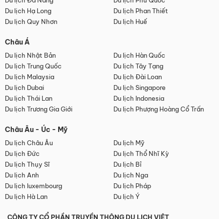
Du lịch Đà Nẵng
Du lịch Phú Quốc
Du lịch Hạ Long
Du lịch Phan Thiết
Du lịch Quy Nhơn
Du lịch Huế
Châu Á
Du lịch Nhật Bản
Du lịch Hàn Quốc
Du lịch Trung Quốc
Du lịch Tây Tạng
Du lịch Malaysia
Du lịch Đài Loan
Du lịch Dubai
Du lịch Singapore
Du lịch Thái Lan
Du lịch Indonesia
Du lịch Trương Gia Giới
Du lịch Phượng Hoàng Cổ Trấn
Châu Âu - Úc - Mỹ
Du lịch Châu Âu
Du lịch Mỹ
Du lịch Đức
Du lịch Thổ Nhĩ Kỳ
Du lịch Thụy Sĩ
Du lịch Bỉ
Du lịch Anh
Du lịch Nga
Du lịch luxembourg
Du lịch Pháp
Du lịch Hà Lan
Du lịch Ý
CÔNG TY CỔ PHẦN TRUYỀN THÔNG DU LỊCH VIỆT