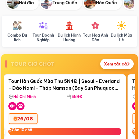
Nội địa
Trung Quốc
Hàn Quốc
N
Combo Du
Tour Doanh
Du lịch Hành
Tour Hoa Anh
Du lịch Mùa
D
lịch
Nghiệp
Hương
Đào
Hè
TOUR GIỜ CHÓT
Xem tất cả
Điểm nổi bật
Còn
19 ngày 00:11:35
Cò
Tour Hàn Quốc Mùa Thu 5N4Đ | Seoul - Everland
To
- Đảo Nami - Tháp Namsan (Bay Sun Phuquoc
Hò
Tặ
Airways)
Aq
Hồ Chí Minh
5N4Đ
26/08
‹
Còn 10 chỗ
Còn 10 chỗ
C
C