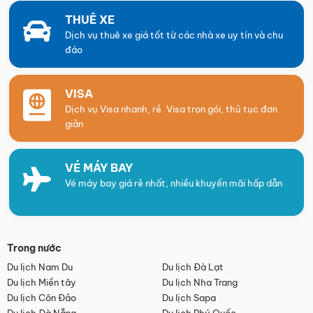
THUÊ XE
Dịch vụ thuê xe giá tốt từ các nhà xe uy tín và chu
đáo
VISA
Dịch vụ Visa nhanh, rẻ. Visa trọn gói, thủ tục đơn
giản
VÉ MÁY BAY
Vé máy bay giá rẻ nhất, nhiều khuyến mãi hấp dẫn
Trong nước
Du lịch Nam Du
Du lịch Đà Lạt
Du lịch Miền tây
Du lịch Nha Trang
Du lịch Côn Đảo
Du lịch Sapa