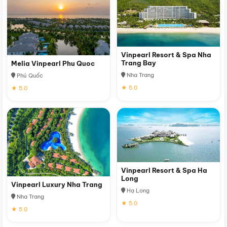
Vinpearl Resort & Spa Nha
Trang Bay
Melia Vinpearl Phu Quoc
Nha Trang
Phú Quốc
★ 5.0
★ 5.0
Vinpearl Resort & Spa Ha
Long
Vinpearl Luxury Nha Trang
Hạ Long
Nha Trang
★ 5.0
★ 5.0