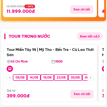
13.999.000đ
-14%
Xem chi tiết
11.999.000đ
4
TOUR TRONG NƯỚC
Xem tất cả
Điểm nổi bật
Tour Miền Tây 1N | Mỹ Tho - Bến Tre - Cù Lao Thới
To
Sơn
Hu
Hồ Chí Minh
1N0Đ
09/08
14/08
16/08
23/08
30/08
06/09
13/0
Giá từ:
Giá
Xem chi tiết
399.000đ
7