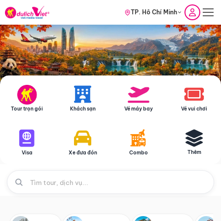
TP. Hồ Chí Minh
Tour trọn gói
Khách sạn
Vé máy bay
Vé vui chơi
Thêm
Visa
Xe đưa đón
Combo