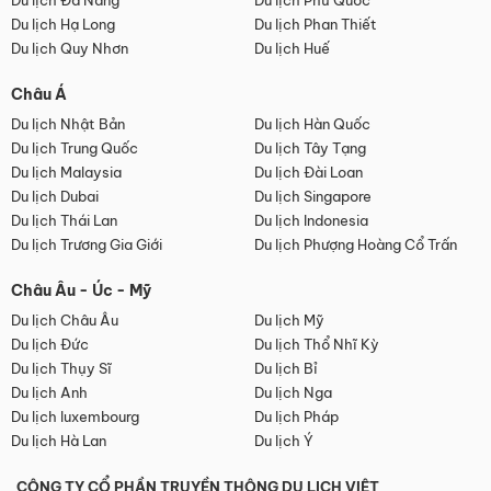
Du lịch Đà Nẵng
Du lịch Phú Quốc
Du lịch Hạ Long
Du lịch Phan Thiết
Du lịch Quy Nhơn
Du lịch Huế
Châu Á
Du lịch Nhật Bản
Du lịch Hàn Quốc
Du lịch Trung Quốc
Du lịch Tây Tạng
Du lịch Malaysia
Du lịch Đài Loan
Du lịch Dubai
Du lịch Singapore
Du lịch Thái Lan
Du lịch Indonesia
Du lịch Trương Gia Giới
Du lịch Phượng Hoàng Cổ Trấn
Châu Âu - Úc - Mỹ
Du lịch Châu Âu
Du lịch Mỹ
Du lịch Đức
Du lịch Thổ Nhĩ Kỳ
Du lịch Thụy Sĩ
Du lịch Bỉ
Du lịch Anh
Du lịch Nga
Du lịch luxembourg
Du lịch Pháp
Du lịch Hà Lan
Du lịch Ý
CÔNG TY CỔ PHẦN TRUYỀN THÔNG DU LỊCH VIỆT