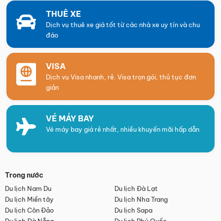
THUÊ XE
Dịch vụ thuê xe giá tốt từ các nhà xe uy tín và chu
đáo
VISA
Dịch vụ Visa nhanh, rẻ. Visa trọn gói, thủ tục đơn
giản
VÉ MÁY BAY
Vé máy bay giá rẻ nhất, nhiều khuyến mãi hấp dẫn
Trong nước
Du lịch Nam Du
Du lịch Đà Lạt
Du lịch Miền tây
Du lịch Nha Trang
Du lịch Côn Đảo
Du lịch Sapa