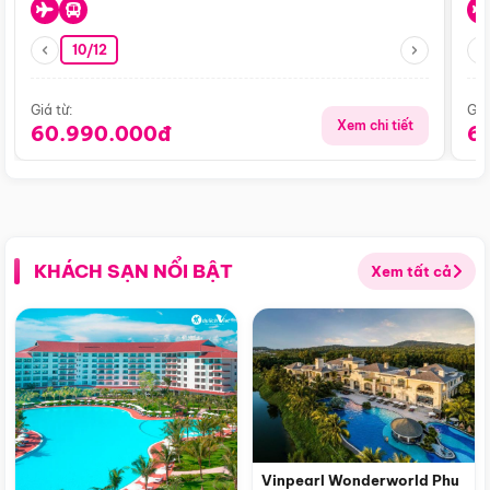
10/12
Giá từ:
Giá
Xem chi tiết
60.990.000đ
6
KHÁCH SẠN NỔI BẬT
Xem tất cả
Vinpearl Wonderworld Phu