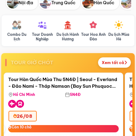
Nội địa
Trung Quốc
Hàn Quốc
N
Combo Du
Tour Doanh
Du lịch Hành
Tour Hoa Anh
Du lịch Mùa
D
lịch
Nghiệp
Hương
Đào
Hè
TOUR GIỜ CHÓT
Xem tất cả
Điểm nổi bật
Còn
19 ngày 12:53:17
Cò
Tour Hàn Quốc Mùa Thu 5N4Đ | Seoul - Everland
To
- Đảo Nami - Tháp Namsan (Bay Sun Phuquoc
Hò
Tặ
Airways)
Aq
Hồ Chí Minh
5N4Đ
26/08
‹
Còn 10 chỗ
Còn 10 chỗ
C
C