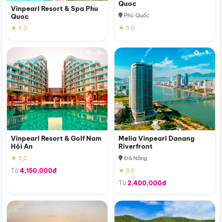
Quoc
Vinpearl Resort & Spa Phu
Phú Quốc
Quoc
★ 5.0
★ 5.0
Vinpearl Resort & Golf Nam
Melia Vinpearl Danang
Hội An
Riverfront
★ 5.0
Đà Nẵng
Từ
4,150,000đ
★ 5.0
Từ
2,400,000đ