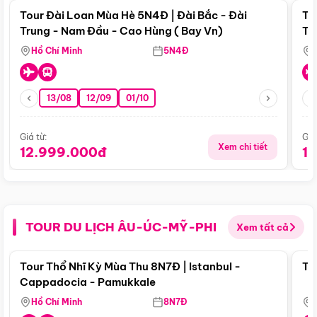
Tour Đài Loan Mùa Hè 5N4Đ | Đài Bắc - Đài
To
Trung - Nam Đầu - Cao Hùng ( Bay Vn)
Tr
Hồ Chí Minh
5N4Đ
13/08
12/09
01/10
Giá từ:
Giá
Xem chi tiết
12.999.000đ
1
TOUR DU LỊCH ÂU-ÚC-MỸ-PHI
Xem tất cả
Điểm nổi bật
Tour Thổ Nhĩ Kỳ Mùa Thu 8N7Đ | Istanbul -
To
Cappadocia - Pamukkale
Hồ Chí Minh
8N7Đ