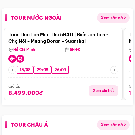
TOUR NƯỚC NGOÀI
Xem tất cả
Điểm nổi bật
Tour Thái Lan Mùa Thu 5N4Đ | Biển Jomtien -
To
Chợ Nổi - Muang Boran - Suanthai
Ku
Si
Hồ Chí Minh
5N4Đ
15/08
29/08
26/09
Giá từ:
Giá
Xem chi tiết
8.499.000đ
1
TOUR CHÂU Á
Xem tất cả
Điểm nổi bật