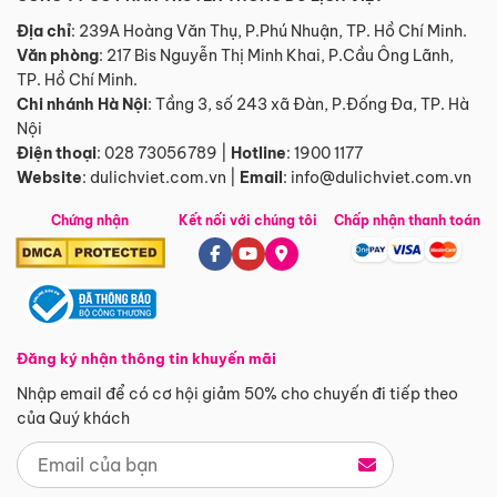
Địa chỉ
: 239A Hoàng Văn Thụ, P.Phú Nhuận, TP. Hồ Chí Minh.
Văn phòng
:
217 Bis Nguyễn Thị Minh Khai, P.Cầu Ông Lãnh,
TP. Hồ Chí Minh.
Chi nhánh Hà Nội
:
Tầng 3, số 243 xã Đàn, P.Đống Đa, TP. Hà
Nội
Điện thoại
:
028 73056789
|
Hotline
:
1900 1177
Website
:
dulichviet.com.vn
|
Email
:
info@dulichviet.com.vn
Chứng nhận
Kết nối với chúng tôi
Chấp nhận thanh toán
Đăng ký nhận thông tin khuyến mãi
Nhập email để có cơ hội giảm 50% cho chuyến đi tiếp theo
của Quý khách