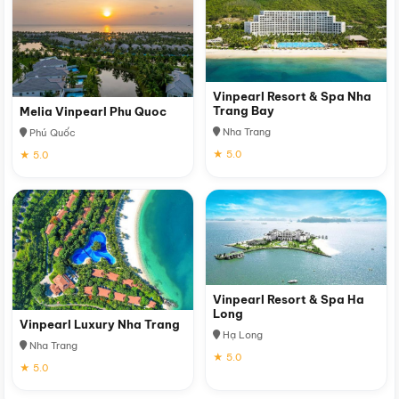
Vinpearl Resort & Spa Nha
Trang Bay
Melia Vinpearl Phu Quoc
Nha Trang
Phú Quốc
★ 5.0
★ 5.0
Vinpearl Resort & Spa Ha
Long
Vinpearl Luxury Nha Trang
Hạ Long
Nha Trang
★ 5.0
★ 5.0