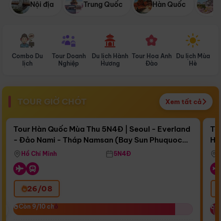
Nội địa
Trung Quốc
Hàn Quốc
N
Combo Du
Tour Doanh
Du lịch Hành
Tour Hoa Anh
Du lịch Mùa
D
lịch
Nghiệp
Hương
Đào
Hè
TOUR GIỜ CHÓT
Xem tất cả
Điểm nổi bật
Còn
17 ngày 12:27:11
Cò
Tour Hàn Quốc Mùa Thu 5N4Đ | Seoul - Everland
To
- Đảo Nami - Tháp Namsan (Bay Sun Phuquoc
Hò
Bay Sun Phuquoc Airways
Tặ
Airways)
Aq
Hồ Chí Minh
5N4Đ
26/08
‹
Còn 9/10 chỗ
Còn 9/10 chỗ
C
C