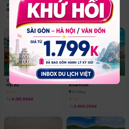
Quoc
Vinpearl Resort & Spa Phu
Phú Quốc
Quoc
★ 5.0
★ 5.0
Vinpearl Resort & Golf Nam
Melia Vinpearl Danang
Hội An
Riverfront
★ 5.0
Đà Nẵng
Từ
4,150,000đ
★ 5.0
Từ
2,400,000đ