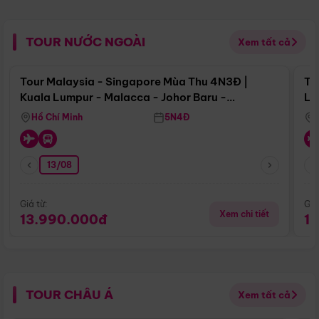
TOUR NƯỚC NGOÀI
Xem tất cả
Điểm nổi bật
Tour Malaysia - Singapore Mùa Thu 4N3Đ |
To
Kuala Lumpur - Malacca - Johor Baru -
Lử
Singapore
Hồ Chí Minh
5N4Đ
13/08
Giá từ:
Giá
Xem chi tiết
13.990.000đ
1
TOUR CHÂU Á
Xem tất cả
Điểm nổi bật