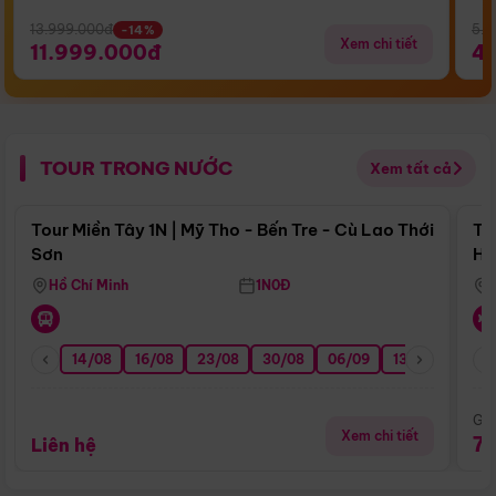
13.999.000đ
5.5
-14%
Xem chi tiết
11.999.000đ
4
TOUR TRONG NƯỚC
Xem tất cả
Điểm nổi bật
Tour Miền Tây 1N | Mỹ Tho - Bến Tre - Cù Lao Thới
To
Sơn
Hu
Hồ Chí Minh
1N0Đ
14/08
16/08
23/08
30/08
06/09
13/09
20/0
Giá
Xem chi tiết
7
Liên hệ