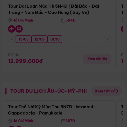
Tour Đài Loan Mùa Hè 5N4Đ | Đài Bắc - Đài
To
Trung - Nam Đầu - Cao Hùng ( Bay Vn)
Tr
Hồ Chí Minh
5N4Đ
13/08
12/09
01/10
Giá từ:
Giá
Xem chi tiết
12.999.000đ
1
TOUR DU LỊCH ÂU-ÚC-MỸ-PHI
Xem tất cả
Điểm nổi bật
Tour Thổ Nhĩ Kỳ Mùa Thu 8N7Đ | Istanbul -
To
Cappadocia - Pamukkale
Đế
Hồ Chí Minh
8N7Đ