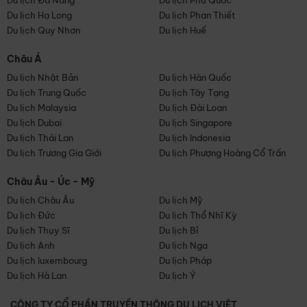
Du lịch Đà Nẵng
Du lịch Phú Quốc
Du lịch Hạ Long
Du lịch Phan Thiết
Du lịch Quy Nhơn
Du lịch Huế
Châu Á
Du lịch Nhật Bản
Du lịch Hàn Quốc
Du lịch Trung Quốc
Du lịch Tây Tạng
Du lịch Malaysia
Du lịch Đài Loan
Du lịch Dubai
Du lịch Singapore
Du lịch Thái Lan
Du lịch Indonesia
Du lịch Trương Gia Giới
Du lịch Phượng Hoàng Cổ Trấn
Châu Âu - Úc - Mỹ
Du lịch Châu Âu
Du lịch Mỹ
Du lịch Đức
Du lịch Thổ Nhĩ Kỳ
Du lịch Thụy Sĩ
Du lịch Bỉ
Du lịch Anh
Du lịch Nga
Du lịch luxembourg
Du lịch Pháp
Du lịch Hà Lan
Du lịch Ý
CÔNG TY CỔ PHẦN TRUYỀN THÔNG DU LỊCH VIỆT