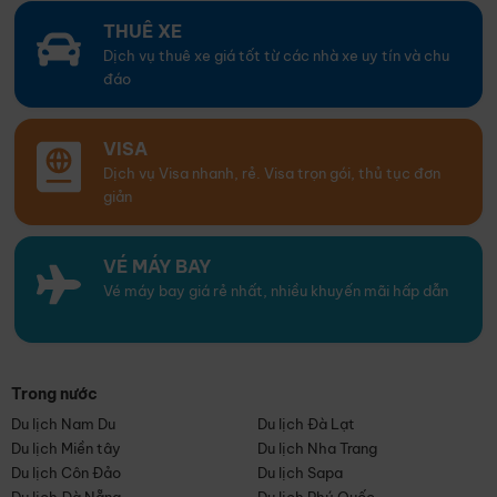
THUÊ XE
Dịch vụ thuê xe giá tốt từ các nhà xe uy tín và chu
đáo
VISA
Dịch vụ Visa nhanh, rẻ. Visa trọn gói, thủ tục đơn
giản
VÉ MÁY BAY
Vé máy bay giá rẻ nhất, nhiều khuyến mãi hấp dẫn
Trong nước
Du lịch Nam Du
Du lịch Đà Lạt
Du lịch Miền tây
Du lịch Nha Trang
Du lịch Côn Đảo
Du lịch Sapa