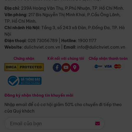
Địa chỉ
: 239A Hoàng Văn Thụ, P.Phú Nhuận, TP. Hồ Chí Minh.
Văn phòng
:
217 Bis Nguyễn Thị Minh Khai, P.Cầu Ông Lãnh,
TP. Hồ Chí Minh.
Chi nhánh Hà Nội
:
Tầng 3, số 243 xã Đàn, P.Đống Đa, TP. Hà
Nội
Điện thoại
:
028 73056789
|
Hotline
:
1900 1177
Website
:
dulichviet.com.vn
|
Email
:
info@dulichviet.com.vn
Chứng nhận
Kết nối với chúng tôi
Chấp nhận thanh toán
Đăng ký nhận thông tin khuyến mãi
Nhập email để có cơ hội giảm 50% cho chuyến đi tiếp theo
của Quý khách