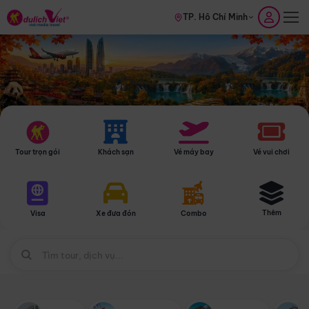
TP. Hồ Chí Minh
Tour trọn gói
Khách sạn
Vé máy bay
Vé vui chơi
Thêm
Visa
Xe đưa đón
Combo