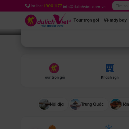
Bạn muốn đi đâu?
*
Hotline:
1900 1177
info@dulichviet.com.vn
Tour trọn gói
Vé máy bay
Tour trọn gói
Khách sạn
Nội địa
Trung Quốc
Hàn