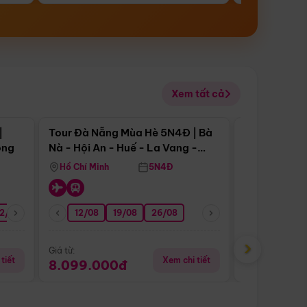
Xem tất cả
 bật
Điểm nổi bật
|
Tour Đà Nẵng Mùa Hè 5N4Đ | Bà
Tour Đà Nẵn
ong
Nà - Hội An - Huế - La Vang -
Nà - Hội An
Động Thiên Đường
Nha
Hồ Chí Minh
5N4Đ
Hồ Chí Minh
2/08
26/08
05/09
12/08
19/08
09/09
26/08
12/09
13/08
›
Giá từ:
Giá từ:
tiết
Xem chi tiết
8.099.000đ
6.899.00