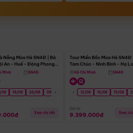
Điểm nổi bật
Điểm nổi
à Nẵng Mùa Hè 5N4Đ | Bà
Tour Miền Bắc Mùa Hè 5N4Đ 
ội An - Huế - Động Phong
Tam Chúc - Ninh Bình - Hạ L
í Minh
5N4Đ
Hồ Chí Minh
5N4Đ
/08
3/09
19/08
20/09
26/08
27/09
09/09
16/09
12/08
23/09
15/08
30/09
19/08
07/10
2
Giá từ:
Xem chi tiết
Xem chi 
9.000đ
9.399.000đ