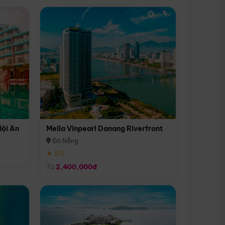
Hội An
Melia Vinpearl Danang Riverfront
Đà Nẵng
★ 5.0
Từ
2,400,000đ