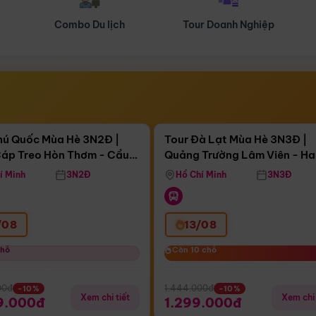
Tour Doanh Nghiệp
Du lịch Hành Hương
Điểm nổi bật
Điểm nổi
gày 15:16:18
Còn
04 ngày 15:16:18
hú Quốc Mùa Hè 3N2Đ |
Tour Đà Lạt Mùa Hè 3N3Đ |
áp Treo Hòn Thơm - Cầu
Quảng Trường Lâm Viên - H
áp Treo Hòn Thơm
Công Viên Nước Aquatopia
Hill - Puppy Farm
í Minh
3N2Đ
Hồ Chí Minh
3N3Đ
/08
13/08
chỗ
chỗ
Còn 10 chỗ
Còn 10 chỗ
00đ
1.444.000đ
-10%
-10%
Xem chi tiết
Xem chi 
9.000đ
1.299.000đ