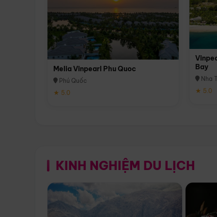
Vinpea
Bay
Melia Vinpearl Phu Quoc
Nha T
Phú Quốc
★ 5.0
★ 5.0
KINH NGHIỆM DU LỊCH