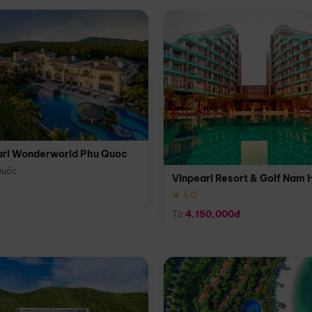
arl Wonderworld Phu Quoc
Quốc
Vinpearl Resort & Golf Nam 
★ 5.0
Từ
4,150,000đ