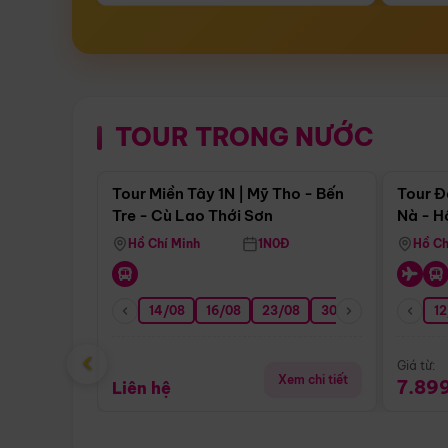
TOUR TRONG NƯỚC
Điểm nổi bật
Tour Miền Tây 1N | Mỹ Tho - Bến
Tour Đ
Tre - Cù Lao Thới Sơn
Nà - H
Nha
Hồ Chí Minh
1N0Đ
Hồ Ch
14/08
16/08
23/08
30/08
06/09
12
1
‹
Giá từ:
Xem chi tiết
7.89
Liên hệ