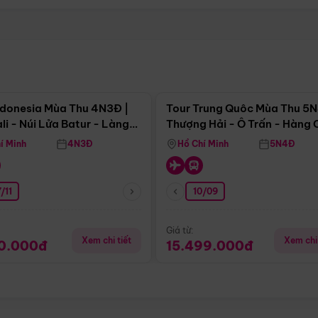
Điểm nổi bật
Điểm nổi
ndonesia Mùa Thu 4N3Đ |
Tour Trung Quôc Mùa Thu 5N
li - Núi Lửa Batur - Làng
Thượng Hải - Ô Trấn - Hàng
puran
(Tour Không Shopping)
í Minh
4N3Đ
Hồ Chí Minh
5N4Đ
/11
10/09
Giá từ:
Xem chi tiết
Xem chi 
90.000đ
15.499.000đ