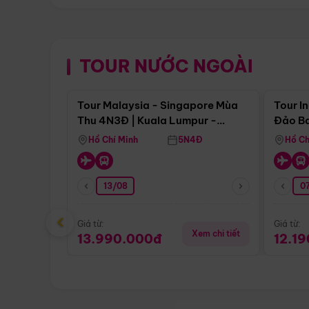
TOUR NƯỚC NGOÀI
Điểm nổi bật
Tour Malaysia - Singapore Mùa
Tour I
Thu 4N3Đ | Kuala Lumpur -
Đảo Ba
Malacca - Johor Baru -
Pengli
Hồ Chí Minh
5N4Đ
Hồ Ch
Singapore
13/08
07
‹
Giá từ:
Giá từ:
Xem chi tiết
13.990.000đ
12.1