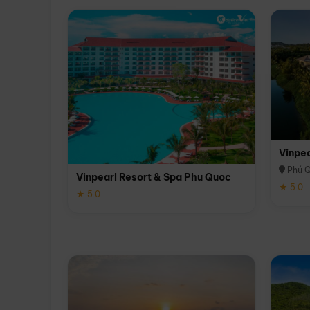
Vinpe
Phú 
Vinpearl Resort & Spa Phu Quoc
★ 5.0
★ 5.0