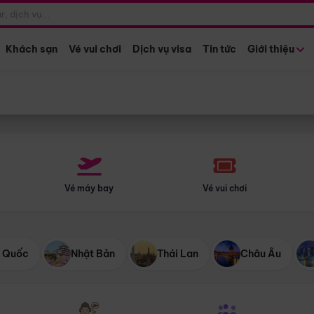
Điểm khởi hành
Tháng khở
Hồ Chí Minh
Bất kỳ 
Khách sạn
Vé vui chơi
Dịch vụ visa
Tin tức
Giới thiệu
Vé máy bay
Vé vui chơi
 Quốc
Nhật Bản
Thái Lan
Châu Âu