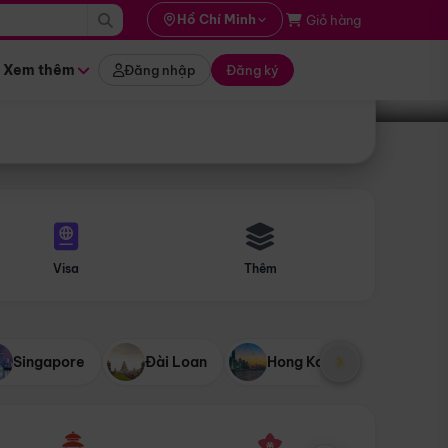
i hành
Hồ Chí Minh
Giỏ hàng
Tìm tour
tháng nào
Xem thêm
Đăng nhập
Đăng ký
Visa
Thêm
Singapore
Đài Loan
Hong Kong
Mỹ