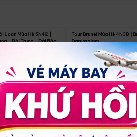
Điểm nổi bật
Điểm nổi
ài Loan Mùa Hè 5N4Đ |
Tour Brunei Mùa Hè 4N3Đ | B
ng - Đài Trung - Đài Bắc
Darussalam
j)
í Minh
5N4Đ
Hồ Chí Minh
4N3Đ
4/09
18/09
30/08
17/09
24/09
Giá từ:
Xem chi tiết
Xem chi 
90.000đ
14.499.000đ