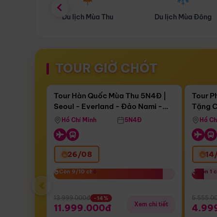
ùa Thu
Du lịch Mùa Đông
Combo Du lịch
TOUR GIỜ CHÓT
Điểm nổi bật
Còn
17 ngày 15:16:18
Còn
05 n
Tour Hàn Quốc Mùa Thu 5N4Đ |
Tour P
Seoul - Everland - Đảo Nami -
Tặng C
Bay Sun Phuquoc Airways
Tặng C
Tháp Namsan (Bay Sun Phuquoc
Hôn - 
Hồ Chí Minh
5N4Đ
Hồ Ch
Airways)
26/08
14
Còn 9/10 chỗ
Còn 9/10 chỗ
Còn 1 
Còn 1 
‹
13.999.000đ
5.555.0
-14%
Xem chi tiết
11.999.000đ
4.99