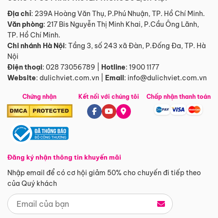
Địa chỉ
: 239A Hoàng Văn Thụ, P.Phú Nhuận, TP. Hồ Chí Minh.
Văn phòng
:
217 Bis Nguyễn Thị Minh Khai, P.Cầu Ông Lãnh,
TP. Hồ Chí Minh.
Chi nhánh Hà Nội
:
Tầng 3, số 243 xã Đàn, P.Đống Đa, TP. Hà
Nội
Điện thoại
:
028 73056789
|
Hotline
:
1900 1177
Website
:
dulichviet.com.vn
|
Email
:
info@dulichviet.com.vn
Chứng nhận
Kết nối với chúng tôi
Chấp nhận thanh toán
Đăng ký nhận thông tin khuyến mãi
Nhập email để có cơ hội giảm 50% cho chuyến đi tiếp theo
của Quý khách