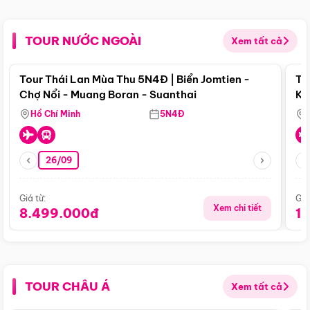
TOUR NƯỚC NGOÀI
Xem tất cả
Điểm nổi bật
Tour Thái Lan Mùa Thu 5N4Đ | Biển Jomtien -
To
Chợ Nổi - Muang Boran - Suanthai
Ku
Si
Hồ Chí Minh
5N4Đ
26/09
Giá từ:
Giá
Xem chi tiết
8.499.000đ
1
TOUR CHÂU Á
Xem tất cả
Điểm nổi bật