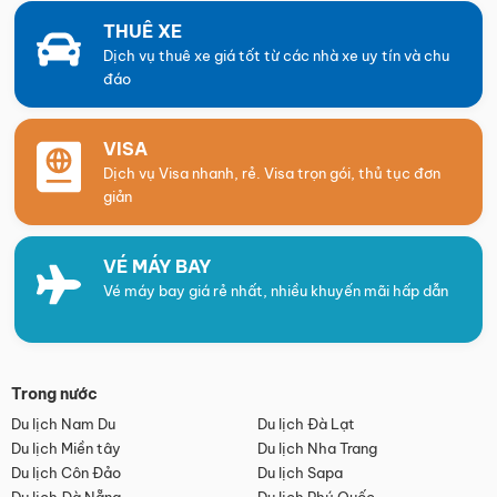
THUÊ XE
Dịch vụ thuê xe giá tốt từ các nhà xe uy tín và chu
đáo
VISA
Dịch vụ Visa nhanh, rẻ. Visa trọn gói, thủ tục đơn
giản
VÉ MÁY BAY
Vé máy bay giá rẻ nhất, nhiều khuyến mãi hấp dẫn
Trong nước
Du lịch Nam Du
Du lịch Đà Lạt
Du lịch Miền tây
Du lịch Nha Trang
Du lịch Côn Đảo
Du lịch Sapa