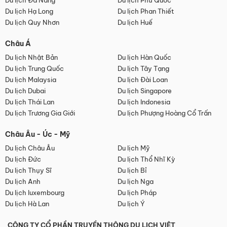
Du lịch Đà Nẵng
Du lịch Phú Quốc
Du lịch Hạ Long
Du lịch Phan Thiết
Du lịch Quy Nhơn
Du lịch Huế
Châu Á
Du lịch Nhật Bản
Du lịch Hàn Quốc
Du lịch Trung Quốc
Du lịch Tây Tạng
Du lịch Malaysia
Du lịch Đài Loan
Du lịch Dubai
Du lịch Singapore
Du lịch Thái Lan
Du lịch Indonesia
Du lịch Trương Gia Giới
Du lịch Phượng Hoàng Cổ Trấn
Châu Âu - Úc - Mỹ
Du lịch Châu Âu
Du lịch Mỹ
Du lịch Đức
Du lịch Thổ Nhĩ Kỳ
Du lịch Thụy Sĩ
Du lịch Bỉ
Du lịch Anh
Du lịch Nga
Du lịch luxembourg
Du lịch Pháp
Du lịch Hà Lan
Du lịch Ý
CÔNG TY CỔ PHẦN TRUYỀN THÔNG DU LỊCH VIỆT