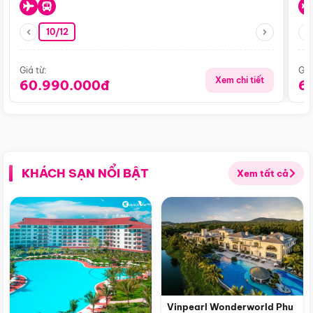
10/12
Giá từ:
Giá
Xem chi tiết
60.990.000đ
6
KHÁCH SẠN NỔI BẬT
Xem tất cả
Vinpearl Wonderworld Phu