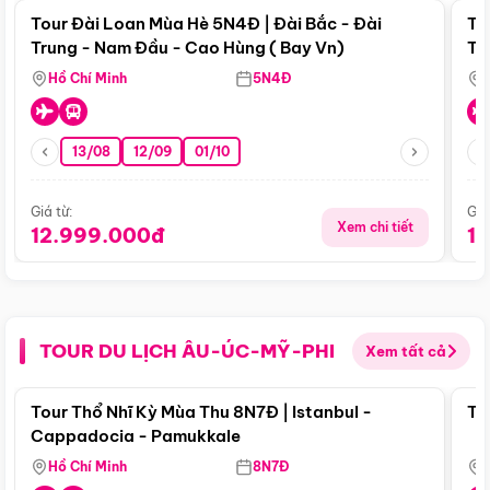
Tour Đài Loan Mùa Hè 5N4Đ | Đài Bắc - Đài
To
Trung - Nam Đầu - Cao Hùng ( Bay Vn)
Tr
Hồ Chí Minh
5N4Đ
13/08
12/09
01/10
Giá từ:
Giá
Xem chi tiết
12.999.000đ
1
TOUR DU LỊCH ÂU-ÚC-MỸ-PHI
Xem tất cả
Điểm nổi bật
Tour Thổ Nhĩ Kỳ Mùa Thu 8N7Đ | Istanbul -
To
Cappadocia - Pamukkale
Hồ Chí Minh
8N7Đ