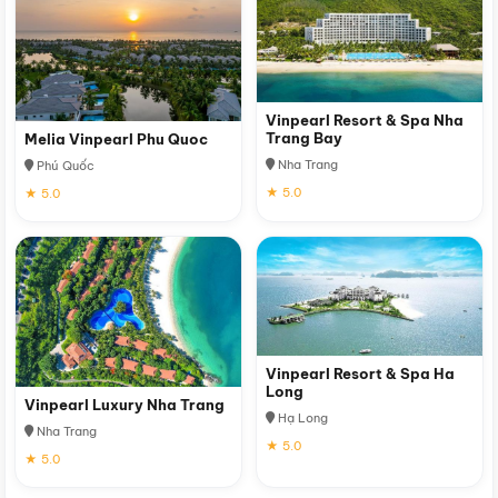
Vinpearl Resort & Spa Nha
Trang Bay
Melia Vinpearl Phu Quoc
Nha Trang
Phú Quốc
★ 5.0
★ 5.0
Vinpearl Resort & Spa Ha
Long
Vinpearl Luxury Nha Trang
Hạ Long
Nha Trang
★ 5.0
★ 5.0