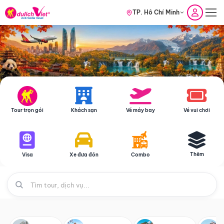
TP. Hồ Chí Minh
Tour trọn gói
Khách sạn
Vé máy bay
Vé vui chơi
Thêm
Visa
Xe đưa đón
Combo