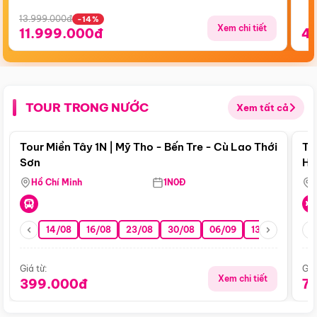
13.999.000đ
-14%
Xem chi tiết
11.999.000đ
4
TOUR TRONG NƯỚC
Xem tất cả
Điểm nổi bật
Tour Miền Tây 1N | Mỹ Tho - Bến Tre - Cù Lao Thới
To
Sơn
Hu
Hồ Chí Minh
1N0Đ
14/08
16/08
23/08
30/08
06/09
13/09
20/0
Giá từ:
Giá
Xem chi tiết
399.000đ
7