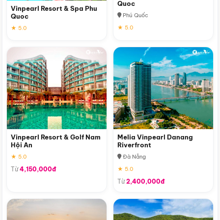
Quoc
Vinpearl Resort & Spa Phu
Phú Quốc
Quoc
★ 5.0
★ 5.0
Vinpearl Resort & Golf Nam
Melia Vinpearl Danang
Hội An
Riverfront
★ 5.0
Đà Nẵng
Từ
4,150,000đ
★ 5.0
Từ
2,400,000đ