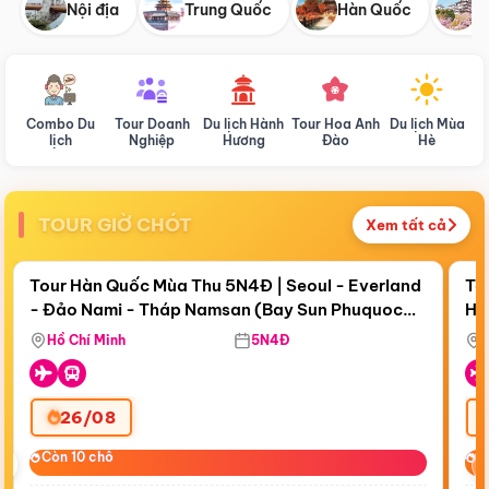
Nội địa
Trung Quốc
Hàn Quốc
N
Combo Du
Tour Doanh
Du lịch Hành
Tour Hoa Anh
Du lịch Mùa
D
lịch
Nghiệp
Hương
Đào
Hè
TOUR GIỜ CHÓT
Xem tất cả
Điểm nổi bật
Còn
19 ngày 02:52:31
Cò
Tour Hàn Quốc Mùa Thu 5N4Đ | Seoul - Everland
To
- Đảo Nami - Tháp Namsan (Bay Sun Phuquoc
Hò
Tặ
Airways)
Aq
Hồ Chí Minh
5N4Đ
26/08
‹
Còn 10 chỗ
Còn 10 chỗ
C
C